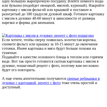
одну большую жаропрочную посудину. Влейте немного воды
или бульона (подойдет овощной, мясной, куриный). Накройте
картошку с мясом фольгой или крышкой и поставьте в
разогретый до 180 градусов духовой шкаф. Готовьте картошку
с мясом в духовке 40-60 минут в зависимости от размера
нарезки и формы для запекания.
Если хотите, чтобы сверху появилась золотистая корочка,
снимите фольгу или крышку за 10-15 минут до окончания
готовки. Иначе картошка и мясо будут больше похожи на
тушеные.
Подавайте в качестве основного блюда в теплом или горячем
виде. Вот так просто готовится сытная картошка с мясом в
духовке, пошаговый рецепт с фото, поэтому вам несложно
будет его повторить.
А еще очень аппетитными получаются
свиные ребрышки в
духовке с картошкой, рецепт с фото
тоже очень простой и
доступный.