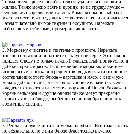
Только предварительно обязательно удалите все пленки и
жилки. Также можно взять и курицу, но не грудку, лучше –
бедрышки, окорочка или голени. Какое вы бы не выбрали
мясо, из него нужно удалить все косточки, если они имеются.
Затем тщательно вымойте филе и обсушите. Нарежьте
небольшими кубиками, примерно как на фото.
2. Морковку очистите и тщательно промойте. Нарежьте
тонкой соломкой или натрите на крупной терке. Этот овощ
придаст блюду не только нежный сладковатый привкус, но и
добавит ярких красок. Если не любите морковь, можете ее
исключить из списка ингредиентов, ведь все-таки основные
составляющие этого блюда – картошка и мясо, а к ним уже
можно добавлять все, что угодно. Любите кабачки? Смело
кладите их вместо или вместе с морковью! Перец, баклажаны,
корень сельдерея и другие овощи также могут прекрасно
вписаться в это блюдо, особенно, если подобрать под них
ароматные специи.
3. Репчатый лук очистите и мелко нарубите. Его тоже класть
не обязательно, но с ним блюдо будет только вкуснее.