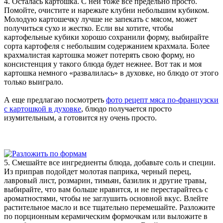
4. Осталась картошка. С ней тоже все предельно просто.
Помойте, очистите и нарежьте клубни небольшим кубиком.
Молодую картошечку лучше не запекать с мясом, может
получиться сухо и жестко. Если вы хотите, чтобы
картофельные кубики хорошо сохранили форму, выбирайте
сорта картофеля с небольшим содержанием крахмала. Более
крахмалистая картошка может потерять свою форму, но
консистенция у такого блюда будет нежнее. Вот так и моя
картошка немного «развалилась» в духовке, но блюдо от этого
только выиграло.
А еще предлагаю посмотреть
фото рецепт мяса по-французски
с картошкой в духовке
, блюдо получается просто
изумительным, а готовится ну очень просто.
5. Смешайте все ингредиенты блюда, добавьте соль и специи.
Из приправ подойдет молотая паприка, черный перец,
лавровый лист, розмарин, тимьян, базилик и другие травы,
выбирайте, что вам больше нравится, и не перестарайтесь с
ароматностями, чтобы не заглушить основной вкус. Влейте
растительное масло и все тщательно перемешайте. Разложите
по порционным керамическим формочкам или выложите в