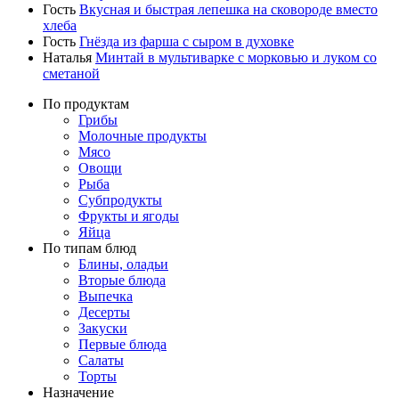
Гость
Вкусная и быстрая лепешка на сковороде вместо
хлеба
Гость
Гнёзда из фарша с сыром в духовке
Наталья
Минтай в мультиварке с морковью и луком со
сметаной
По продуктам
Грибы
Молочные продукты
Мясо
Овощи
Рыба
Субпродукты
Фрукты и ягоды
Яйца
По типам блюд
Блины, оладьи
Вторые блюда
Выпечка
Десерты
Закуски
Первые блюда
Салаты
Торты
Назначение