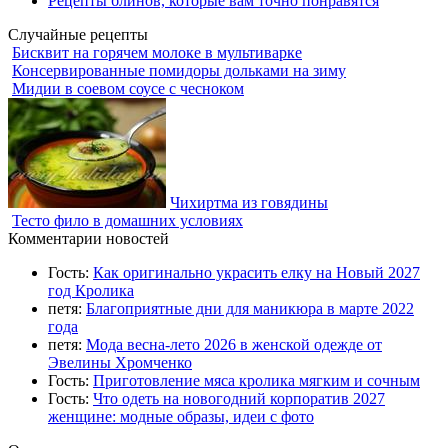
Рецепты блинов, которые вам точно понравятся
Случайные рецепты
Бисквит на горячем молоке в мультиварке
Консервированные помидоры дольками на зиму
Мидии в соевом соусе с чесноком
Чихиртма из говядины
Тесто фило в домашних условиях
Комментарии новостей
Гость:
Как оригинально украсить елку на Новый 2027
год Кролика
петя:
Благоприятные дни для маникюра в марте 2022
года
петя:
Мода весна-лето 2026 в женской одежде от
Эвелины Хромченко
Гость:
Приготовление мяса кролика мягким и сочным
Гость:
Что одеть на новогодний корпоратив 2027
женщине: модные образы, идеи с фото