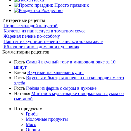
Просто праздник
Рождество
Интересные рецепты
Пирог с молодой капустой
Котлеты из пангасиуса в томатном соусе
Жареная печень по-особому
Паштет из куриной печени с апельсиновым желе
Яблочное вино в домашних условиях
Комментарии рецептов
Гость
Самый вкусный торт в микроволновке за 10
минут
Елена
Вкусный пасхальный кулич
Гость
Вкусная и быстрая лепешка на сковороде вместо
хлеба
Гость
Гнёзда из фарша с сыром в духовке
Наталья
Минтай в мультиварке с морковью и луком со
сметаной
По продуктам
Грибы
Молочные продукты
Мясо
Овощи