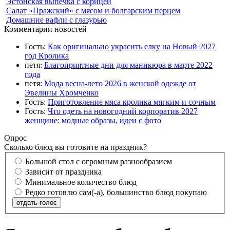
Эстонская выпечка с корицей
Салат «Пражский» с мясом и болгарским перцем
Домашние вафли с глазурью
Комментарии новостей
Гость:
Как оригинально украсить елку на Новый 2027
год Кролика
петя:
Благоприятные дни для маникюра в марте 2022
года
петя:
Мода весна-лето 2026 в женской одежде от
Эвелины Хромченко
Гость:
Приготовление мяса кролика мягким и сочным
Гость:
Что одеть на новогодний корпоратив 2027
женщине: модные образы, идеи с фото
Опрос
Сколько блюд вы готовите на праздник?
Большой стол с огромным разнообразием
Зависит от праздника
Минимальное количество блюд
Редко готовлю сам(-а), большинство блюд покупаю
отдать голос