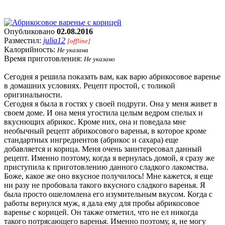
Опубликовано
02.08.2016
Разместил:
julia12
[offline]
Калорийность:
Не указана
Время приготовления:
Не указано
Сегодня я решила показать вам, как варю абрикосовое варенье
в домашних условиях. Рецепт простой, с толикой
оригинальности.
Сегодня я была в гостях у своей подруги. Она у меня живет в
своем доме. И она меня угостила целым ведром спелых и
вкуснющих абрикос. Кроме них, она и поведала мне
необычный рецепт абрикосового варенья, в которое кроме
стандартных ингредиентов (абрикос и сахара) еще
добавляется и корица. Меня очень заинтересовал данный
рецепт. Именно поэтому, когда я вернулась домой, я сразу же
приступила к приготовлению данного сладкого лакомства.
Боже, какое же оно вкусное получилось! Мне кажется, я еще
ни разу не пробовала такого вкусного сладкого варенья. Я
была просто ошеломлена его изумительным вкусом. Когда с
работы вернулся муж, я дала ему для пробы абрикосовое
варенье с корицей. Он также отметил, что не ел никогда
такого потрясающего варенья. Именно поэтому, я, не могу