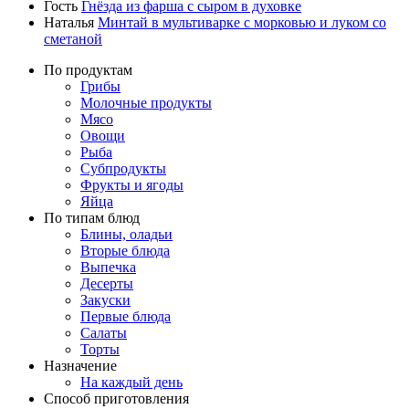
Гость
Гнёзда из фарша с сыром в духовке
Наталья
Минтай в мультиварке с морковью и луком со
сметаной
По продуктам
Грибы
Молочные продукты
Мясо
Овощи
Рыба
Субпродукты
Фрукты и ягоды
Яйца
По типам блюд
Блины, оладьи
Вторые блюда
Выпечка
Десерты
Закуски
Первые блюда
Салаты
Торты
Назначение
На каждый день
Способ приготовления