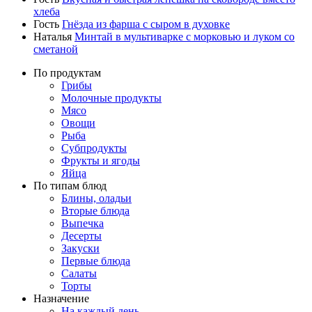
хлеба
Гость
Гнёзда из фарша с сыром в духовке
Наталья
Минтай в мультиварке с морковью и луком со
сметаной
По продуктам
Грибы
Молочные продукты
Мясо
Овощи
Рыба
Субпродукты
Фрукты и ягоды
Яйца
По типам блюд
Блины, оладьи
Вторые блюда
Выпечка
Десерты
Закуски
Первые блюда
Салаты
Торты
Назначение
На каждый день