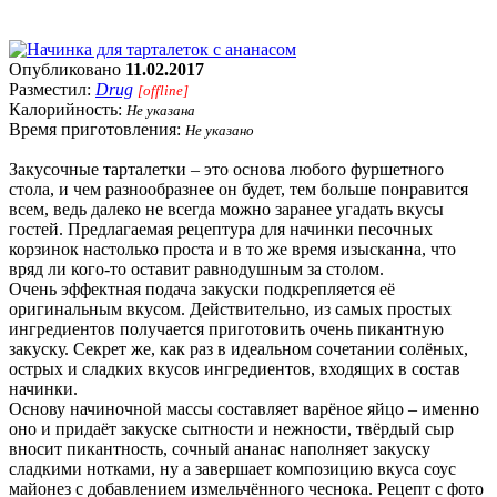
Опубликовано
11.02.2017
Разместил:
Drug
[offline]
Калорийность:
Не указана
Время приготовления:
Не указано
Закусочные тарталетки – это основа любого фуршетного
стола, и чем разнообразнее он будет, тем больше понравится
всем, ведь далеко не всегда можно заранее угадать вкусы
гостей. Предлагаемая рецептура для начинки песочных
корзинок настолько проста и в то же время изысканна, что
вряд ли кого-то оставит равнодушным за столом.
Очень эффектная подача закуски подкрепляется её
оригинальным вкусом. Действительно, из самых простых
ингредиентов получается приготовить очень пикантную
закуску. Секрет же, как раз в идеальном сочетании солёных,
острых и сладких вкусов ингредиентов, входящих в состав
начинки.
Основу начиночной массы составляет варёное яйцо – именно
оно и придаёт закуске сытности и нежности, твёрдый сыр
вносит пикантность, сочный ананас наполняет закуску
сладкими нотками, ну а завершает композицию вкуса соус
майонез с добавлением измельчённого чеснока. Рецепт с фото