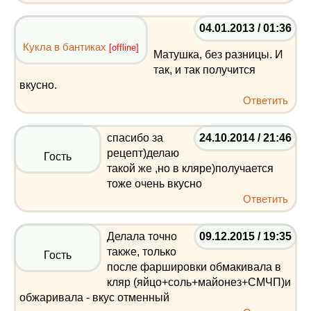
04.01.2013 / 01:36
Кукла в бантиках
[offline]
Матушка, без разницы. И
так, и так получится
вкусно.
Ответить
спасибо за
24.10.2014 / 21:46
рецепт)делаю
Гость
такой же ,но в кляре)получается
тоже очень вкусно
Ответить
Делала точно
09.12.2015 / 19:35
также, только
Гость
после фаршировки обмакивала в
кляр (яйцо+соль+майонез+СМЧП)и
обжаривала - вкус отменный