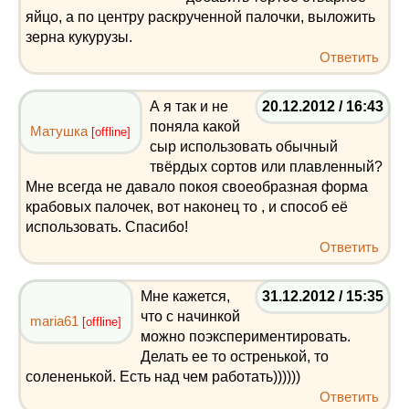
яйцо, а по центру раскрученной палочки, выложить
зерна кукурузы.
Ответить
А я так и не
20.12.2012 / 16:43
поняла какой
Матушка
[offline]
сыр использовать обычный
твёрдых сортов или плавленный?
Мне всегда не давало покоя своеобразная форма
крабовых палочек, вот наконец то , и способ её
использовать. Спасибо!
Ответить
Мне кажется,
31.12.2012 / 15:35
что с начинкой
maria61
[offline]
можно поэкспериментировать.
Делать ее то остренькой, то
солененькой. Есть над чем работать))))))
Ответить