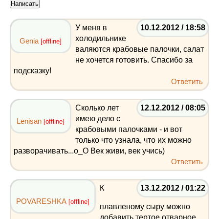
У меня в
10.12.2012 / 18:58
холодильнике
Genia
[offline]
валяются крабовые палочки, салат
не хочется готовить. Спасибо за
подсказку!
Ответить
Сколько лет
12.12.2012 / 08:05
имею дело с
Lenisan
[offline]
крабовыми палочками - и вот
только что узнала, что их можно
разворачивать...о_О Век живи, век учись)
Ответить
К
13.12.2012 / 01:22
POVARESHKA
[offline]
плавленому сыру можно
добавить тертое отварное