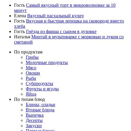
Гость
Самый вкусный торт в микроволновке за 10
минут
Елена
Вкусный пасхальный кулич
Гость
Вкусная и быстрая лепешка на сковороде вместо
хлеба
Гость
Гнёзда из фарша с сыром в духовке
Наталья
Минтай в мультиварке с морковью и луком со
сметаной
По продуктам
Грибы
Молочные продукты
Мясо
Овощи
Рыба
Субпродукты
Фрукты и ягоды
Яйца
По типам блюд
Блины, оладьи
Вторые блюда
Выпечка
Десерты
Закуски
Первые блюда