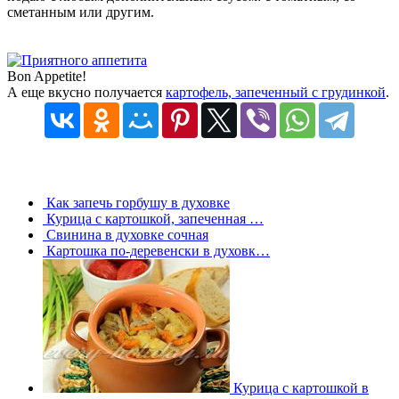
сметанным или другим.
Bon Appetite!
А еще вкусно получается
картофель, запеченный с грудинкой
.
Как запечь горбушу в духовке
Курица с картошкой, запеченная …
Свинина в духовке сочная
Картошка по-деревенски в духовк…
Курица с картошкой в