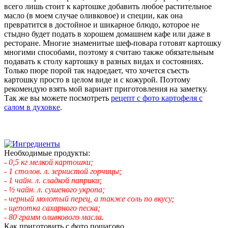
всего лишь стоит к картошке добавить любое растительное
масло (в моем случае оливковое) и специи, как она
превратится в достойное и шикарное блюдо, которое не
стыдно будет подать в хорошем домашнем кафе или даже в
ресторане. Многие знаменитые шеф-повара готовят картошку
многими способами, поэтому я считаю также обязательным
подавать к столу картошку в разных видах и состояниях.
Только пюре порой так надоедает, что хочется съесть
картошку просто в целом виде и с кожурой. Поэтому
рекомендую взять мой вариант приготовления на заметку.
Так же вы можете посмотреть
рецепт с фото картофеля с
салом в духовке
.
Необходимые продукты:
- 0,5 кг мелкой картошки;
- 1 столов. л. зернистой горчицы;
- 1 чайн. л. сладкой паприки;
- ½ чайн. л. сушеного укропа;
- черный молотый перец, а также соль по вкусу;
- щепотка сахарного песка;
- 80 грамм оливкового масла.
Как приготовить с фото пошагово