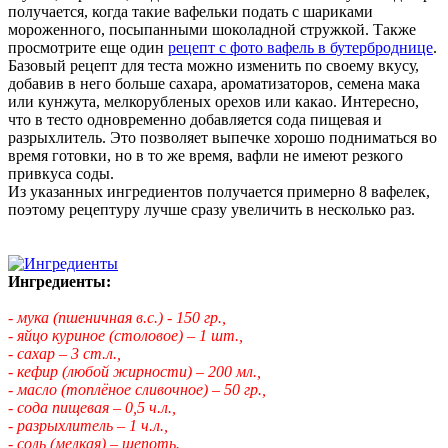
получается, когда такие вафельки подать с шариками
мороженного, посыпанными шоколадной стружкой. Также
просмотрите еще один
рецепт с фото вафель в бутерброднице
.
Базовый рецепт для теста можно изменить по своему вкусу,
добавив в него больше сахара, ароматизаторов, семена мака
или кунжута, мелкорубленых орехов или какао. Интересно,
что в тесто одновременно добавляется сода пищевая и
разрыхлитель. Это позволяет выпечке хорошо подниматься во
время готовки, но в то же время, вафли не имеют резкого
привкуса соды.
Из указанных ингредиентов получается примерно 8 вафелек,
поэтому рецептуру лучше сразу увеличить в несколько раз.
Ингредиенты:
- мука (пшеничная в.с.) - 150 гр.,
- яйцо куриное (столовое) – 1 шт.,
- сахар – 3 ст.л.,
- кефир (любой жирности) – 200 мл.,
- масло (топлёное сливочное) – 50 гр.,
- сода пищевая – 0,5 ч.л.,
- разрыхлитель – 1 ч.л.,
- соль (мелкая) – щепоть.