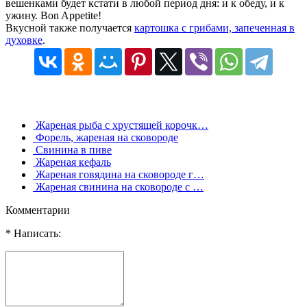
вешенками будет кстати в любой период дня: и к обеду, и к
ужину. Bon Appetite!
Вкусной также получается
картошка с грибами, запеченная в
духовке
.
Жареная рыба с хрустящей корочк…
Форель, жареная на сковороде
Свинина в пиве
Жареная кефаль
Жареная говядина на сковороде г…
Жареная свинина на сковороде с …
Комментарии
* Написать: