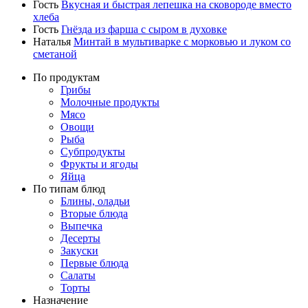
Гость
Вкусная и быстрая лепешка на сковороде вместо
хлеба
Гость
Гнёзда из фарша с сыром в духовке
Наталья
Минтай в мультиварке с морковью и луком со
сметаной
По продуктам
Грибы
Молочные продукты
Мясо
Овощи
Рыба
Субпродукты
Фрукты и ягоды
Яйца
По типам блюд
Блины, оладьи
Вторые блюда
Выпечка
Десерты
Закуски
Первые блюда
Салаты
Торты
Назначение