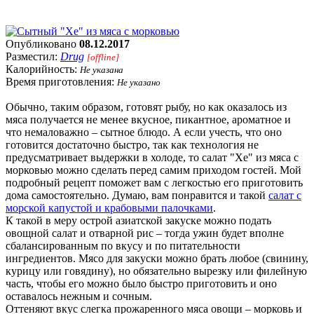
Опубликовано
08.12.2017
Разместил:
Drug
[offline]
Калорийность:
Не указана
Время приготовления:
Не указано
Обычно, таким образом, готовят рыбу, но как оказалось из
мяса получается не менее вкусное, пикантное, ароматное и
что немаловажно – сытное блюдо. А если учесть, что оно
готовится достаточно быстро, так как технология не
предусматривает выдержки в холоде, то салат "Хе" из мяса с
морковью можно сделать перед самим приходом гостей. Мой
подробный рецепт поможет вам с легкостью его приготовить
дома самостоятельно. Думаю, вам понравится и такой
салат с
морской капустой и крабовыми палочками
.
К такой в меру острой азиатской закуске можно подать
овощной салат и отварной рис – тогда ужин будет вполне
сбалансированным по вкусу и по питательности
ингредиентов. Мясо для закуски можно брать любое (свинину,
курицу или говядину), но обязательно вырезку или филейную
часть, чтобы его можно было быстро приготовить и оно
оставалось нежным и сочным.
Оттеняют вкус слегка прожаренного мяса овощи – морковь и