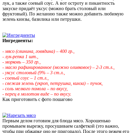
лук, а также соевый соус. А вот остроту и пикантность
закуске придаёт уксус (можно брать столовый или
фруктовый). По желанию также можно добавить любимую
зелень кинзы, базилика или петрушки.
Ингредиенты:
- мясо (свинина, говядина) – 400 гр.,
- лук-репка 1 шт.,
- морковь – 350 гр.,
- масло рафинированное (можно оливковое) – 2-3 ст.л.,
- уксус столовый (9%
– 3 ст.л.,
- соевый соус – 1 ст.л.,
- свежая зелень (укроп, петрушка, кинза) – пучок,
- соль мелкого помола – по вкусу,
- перец в молотом виде – по вкусу.
Как приготовить с фото пошагово
Первым делом готовим для блюда мясо. Хорошенько
промываем вырезку, просушиваем салфеткой (это важно,
чтобы при обжарке оно не пригорало). После этого режем его