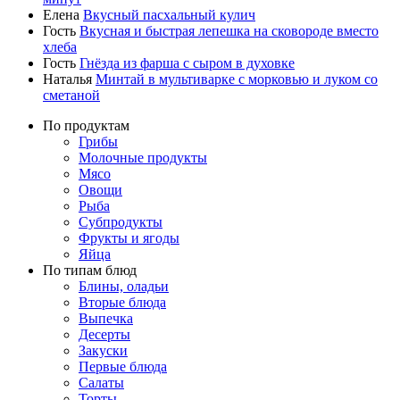
Елена
Вкусный пасхальный кулич
Гость
Вкусная и быстрая лепешка на сковороде вместо
хлеба
Гость
Гнёзда из фарша с сыром в духовке
Наталья
Минтай в мультиварке с морковью и луком со
сметаной
По продуктам
Грибы
Молочные продукты
Мясо
Овощи
Рыба
Субпродукты
Фрукты и ягоды
Яйца
По типам блюд
Блины, оладьи
Вторые блюда
Выпечка
Десерты
Закуски
Первые блюда
Салаты
Торты