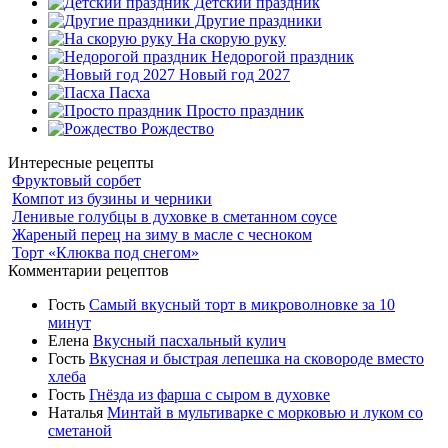
Детский праздник
Другие праздники
На скорую руку
Недорогой праздник
Новый год 2027
Пасха
Просто праздник
Рождество
Интересные рецепты
Фруктовый сорбет
Компот из бузины и черники
Ленивые голубцы в духовке в сметанном соусе
Жареный перец на зиму в масле с чесноком
Торт «Клюква под снегом»
Комментарии рецептов
Гость
Самый вкусный торт в микроволновке за 10
минут
Елена
Вкусный пасхальный кулич
Гость
Вкусная и быстрая лепешка на сковороде вместо
хлеба
Гость
Гнёзда из фарша с сыром в духовке
Наталья
Минтай в мультиварке с морковью и луком со
сметаной