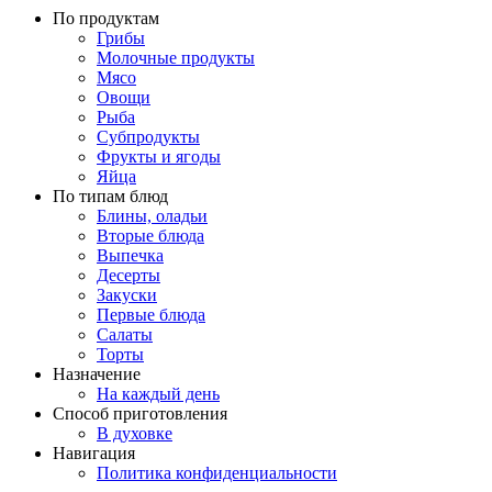
По продуктам
Грибы
Молочные продукты
Мясо
Овощи
Рыба
Субпродукты
Фрукты и ягоды
Яйца
По типам блюд
Блины, оладьи
Вторые блюда
Выпечка
Десерты
Закуски
Первые блюда
Салаты
Торты
Назначение
На каждый день
Способ приготовления
В духовке
Навигация
Политика конфиденциальности