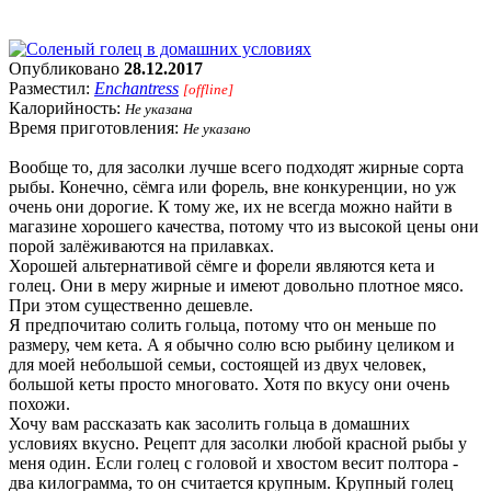
Опубликовано
28.12.2017
Разместил:
Enchantress
[offline]
Калорийность:
Не указана
Время приготовления:
Не указано
Вообще то, для засолки лучше всего подходят жирные сорта
рыбы. Конечно, сёмга или форель, вне конкуренции, но уж
очень они дорогие. К тому же, их не всегда можно найти в
магазине хорошего качества, потому что из высокой цены они
порой залёживаются на прилавках.
Хорошей альтернативой сёмге и форели являются кета и
голец. Они в меру жирные и имеют довольно плотное мясо.
При этом существенно дешевле.
Я предпочитаю солить гольца, потому что он меньше по
размеру, чем кета. А я обычно солю всю рыбину целиком и
для моей небольшой семьи, состоящей из двух человек,
большой кеты просто многовато. Хотя по вкусу они очень
похожи.
Хочу вам рассказать как засолить гольца в домашних
условиях вкусно. Рецепт для засолки любой красной рыбы у
меня один. Если голец с головой и хвостом весит полтора -
два килограмма, то он считается крупным. Крупный голец