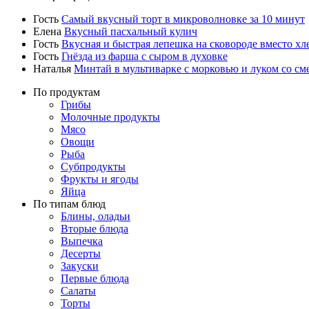
Гость
Самый вкусный торт в микроволновке за 10 минут
Елена
Вкусный пасхальный кулич
Гость
Вкусная и быстрая лепешка на сковороде вместо хл
Гость
Гнёзда из фарша с сыром в духовке
Наталья
Минтай в мультиварке с морковью и луком со см
По продуктам
Грибы
Молочные продукты
Мясо
Овощи
Рыба
Субпродукты
Фрукты и ягоды
Яйца
По типам блюд
Блины, оладьи
Вторые блюда
Выпечка
Десерты
Закуски
Первые блюда
Салаты
Торты