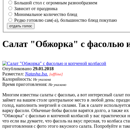
Большой стол с огромным разнообразием
Зависит от праздника
Минимальное количество блюд
Редко готовлю сам(-а), большинство блюд покупаю
отдать голос
Салат "Обжорка" с фасолью и
Опубликовано
29.01.2018
Разместил:
Natasha.Isa.
[offline]
Калорийность:
Не указана
Время приготовления:
Не указано
Многим известны салаты с фасолью, а вот интересный салат п
займет на вашем столе центральное место в любой день: празд
голод, наполнить энергией и силами. Так в салате используетс
варку фасоли. Обычные бобы фасоли варятся долго, а также их
"Обжорка" с фасолью и копченой колбасой у вас практически на
что если вы думаете, что фасоль на вкус пресная, то колбаса с
приготовления с фото этого вкусного салата. Попробуйте и та