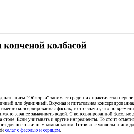
 копченой колбасой
од названием "Обжорка" занимает среди них практически первое
ничный или будничный. Вкусная и питательная консервированная 
я именно консервированная фасоль, то это значит, что по времен
 нужно заранее замачивать водой. С консервированной фасолью д
 столе. Если учитывать и другие ингредиенты. То стоит отметит
танет для нее отличным компаньоном. Готовьте с удовольствием д
кой
салат с фасолью и сердцем
.