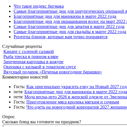
Что такое индекс бигмака
Самые благоприятные дни для хирургических операций в
Благоприятные дни для маникюра в марте 2022 года
Благоприятные дни для окрашивания волос на март 2022 
Самые благоприятные дни для зачатия в марте 2022 года
Самые благоприятные дни для свадьбы в марте 2022 года
Рецепты блинов, которые вам точно понравятся
Случайные рецепты
Канапе с соленой салакой
Рыба треска в пивном кляре
Запеченная картошка в кожуре
Окрошка с килькой в томатном соусе
Вкусный подарок «Печенья новогодние барашки»
Комментарии новостей
Гость:
Как оригинально украсить елку на Новый 2027 го
петя:
Благоприятные дни для маникюра в марте 2022 года
петя:
Мода весна-лето 2026 в женской одежде от Эвелин
Гость:
Приготовление мяса кролика мягким и сочным
Гость:
Что одеть на новогодний корпоратив 2027 женщине
Опрос
Сколько блюд вы готовите на праздник?