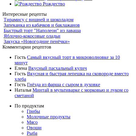
Рождество
Интересные рецепты
Тирамису с вишней и шоколадом
Запеканка из кабачков и баклажанов
Быстрый торт "Наполеон" из лаваша
Яблочно-кокосовые оладьи
Закуска «Новогодние пенёчки»
Комментарии рецептов
Гость
Самый вкусный торт в микроволновке за 10
минут
Елена
Вкусный пасхальный кулич
Гость
Вкусная и быстрая лепешка на сковороде вместо
хлеба
Гость
Гнёзда из фарша с сыром в духовке
Наталья
Минтай в мультиварке с морковью и луком со
сметаной
По продуктам
Грибы
Молочные продукты
Мясо
Овощи
Рыба