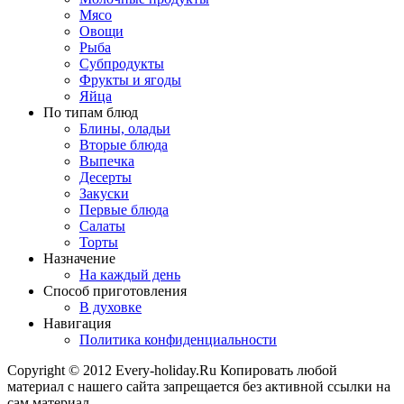
Мясо
Овощи
Рыба
Субпродукты
Фрукты и ягоды
Яйца
По типам блюд
Блины, оладьи
Вторые блюда
Выпечка
Десерты
Закуски
Первые блюда
Салаты
Торты
Назначение
На каждый день
Способ приготовления
В духовке
Навигация
Политика конфиденциальности
Copyright © 2012 Every-holiday.Ru Копировать любой
материал с нашего сайта запрещается без активной ссылки на
сам материал