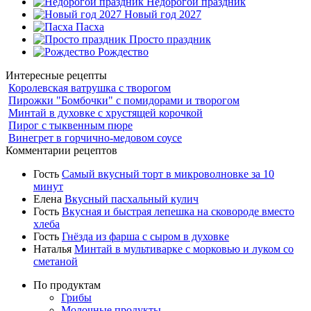
Недорогой праздник
Новый год 2027
Пасха
Просто праздник
Рождество
Интересные рецепты
Королевская ватрушка с творогом
Пирожки "Бомбочки" с помидорами и творогом
Минтай в духовке с хрустящей корочкой
Пирог с тыквенным пюре
Винегрет в горчично-медовом соусе
Комментарии рецептов
Гость
Самый вкусный торт в микроволновке за 10
минут
Елена
Вкусный пасхальный кулич
Гость
Вкусная и быстрая лепешка на сковороде вместо
хлеба
Гость
Гнёзда из фарша с сыром в духовке
Наталья
Минтай в мультиварке с морковью и луком со
сметаной
По продуктам
Грибы
Молочные продукты