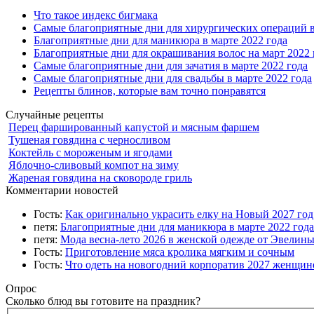
Что такое индекс бигмака
Самые благоприятные дни для хирургических операций в
Благоприятные дни для маникюра в марте 2022 года
Благоприятные дни для окрашивания волос на март 2022 
Самые благоприятные дни для зачатия в марте 2022 года
Самые благоприятные дни для свадьбы в марте 2022 года
Рецепты блинов, которые вам точно понравятся
Случайные рецепты
Перец фаршированный капустой и мясным фаршем
Тушеная говядина с черносливом
Коктейль с мороженым и ягодами
Яблочно-сливовый компот на зиму
Жареная говядина на сковороде гриль
Комментарии новостей
Гость:
Как оригинально украсить елку на Новый 2027 го
петя:
Благоприятные дни для маникюра в марте 2022 года
петя:
Мода весна-лето 2026 в женской одежде от Эвелин
Гость:
Приготовление мяса кролика мягким и сочным
Гость:
Что одеть на новогодний корпоратив 2027 женщине
Опрос
Сколько блюд вы готовите на праздник?