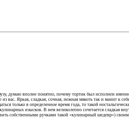
бузу, думаю вполне понятно, почему тортик был исполнен именно
з вас. Яркая, сладкая, сочная, нежная мякоть так и манит к себ
ься только в определенное время года, то такой ностальгическ
 кулинарных изысков. В нем великолепно сочетается сладкая вну
овить собственными ручками такой «кулинарный шедевр») своим