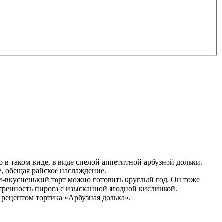
 в таком виде, в виде спелой аппетитной арбузной дольки.
е, обещая райское наслаждение.
и-вкусненький торт можно готовить круглый год. Он тоже
тренность пирога с изысканной ягодной кислинкой.
 рецептом тортика «Арбузная долька».