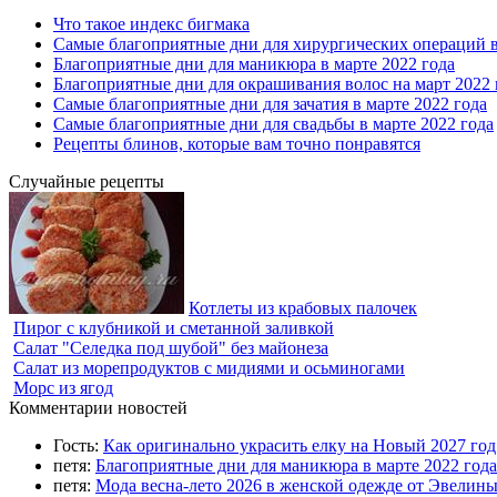
Что такое индекс бигмака
Самые благоприятные дни для хирургических операций в
Благоприятные дни для маникюра в марте 2022 года
Благоприятные дни для окрашивания волос на март 2022 
Самые благоприятные дни для зачатия в марте 2022 года
Самые благоприятные дни для свадьбы в марте 2022 года
Рецепты блинов, которые вам точно понравятся
Случайные рецепты
Котлеты из крабовых палочек
Пирог с клубникой и сметанной заливкой
Салат "Селедка под шубой" без майонеза
Салат из морепродуктов с мидиями и осьминогами
Морс из ягод
Комментарии новостей
Гость:
Как оригинально украсить елку на Новый 2027 го
петя:
Благоприятные дни для маникюра в марте 2022 года
петя:
Мода весна-лето 2026 в женской одежде от Эвелин