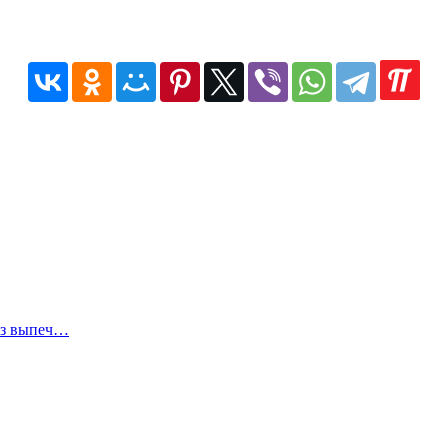
ез выпеч…