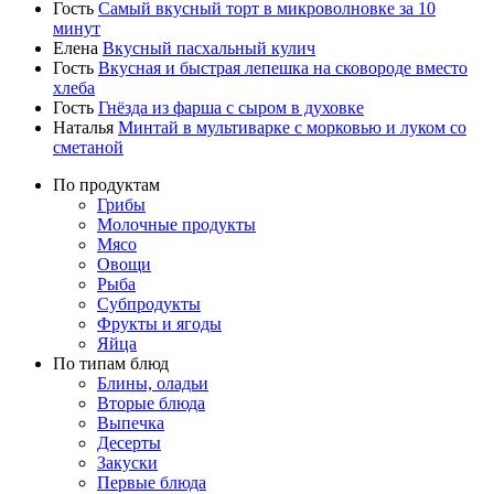
Гость
Самый вкусный торт в микроволновке за 10
минут
Елена
Вкусный пасхальный кулич
Гость
Вкусная и быстрая лепешка на сковороде вместо
хлеба
Гость
Гнёзда из фарша с сыром в духовке
Наталья
Минтай в мультиварке с морковью и луком со
сметаной
По продуктам
Грибы
Молочные продукты
Мясо
Овощи
Рыба
Субпродукты
Фрукты и ягоды
Яйца
По типам блюд
Блины, оладьи
Вторые блюда
Выпечка
Десерты
Закуски
Первые блюда