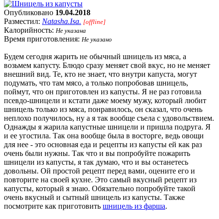
Опубликовано
19.04.2018
Разместил:
Natasha.Isa.
[offline]
Калорийность:
Не указана
Время приготовления:
Не указано
Будем сегодня жарить не обычный шницель из мяса, а
возьмем капусту. Блюдо сразу меняет свой вкус, но не меняет
внешний вид. Те, кто не знает, что внутри капуста, могут
подумать, что там мясо, а только попробовав шницель,
поймут, что он приготовлен из капусты. Я не раз готовила
псевдо-шницели и кстати даже моему мужу, который любит
шницель только из мяса, понравилось, он сказал, что очень
неплохо получилось, ну а я так вообще съела с удовольствием.
Однажды я жарила капустные шницели и пришла подруга. Я
и ее угостила. Так она вообще была в восторге, ведь овощи
для нее - это основная еда и рецепты из капусты ей как раз
очень были нужны. Так что и вы попробуйте пожарить
шницели из капусты, я так думаю, что и вы останетесь
довольны. Ой простой рецепт перед вами, оцените его и
повторите на своей кухне. Это самый вкусный рецепт из
капусты, который я знаю. Обязательно попробуйте такой
очень вкусный и сытный шницель из капусты. Также
посмотрите как приготовить
шницель из фарша
.