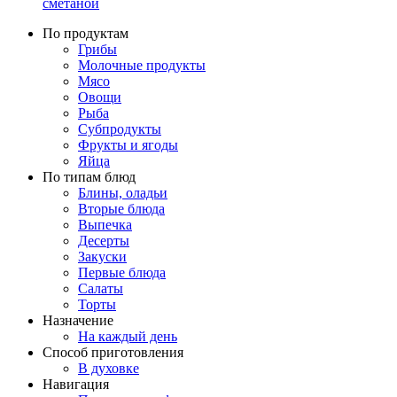
сметаной
По продуктам
Грибы
Молочные продукты
Мясо
Овощи
Рыба
Субпродукты
Фрукты и ягоды
Яйца
По типам блюд
Блины, оладьи
Вторые блюда
Выпечка
Десерты
Закуски
Первые блюда
Салаты
Торты
Назначение
На каждый день
Способ приготовления
В духовке
Навигация