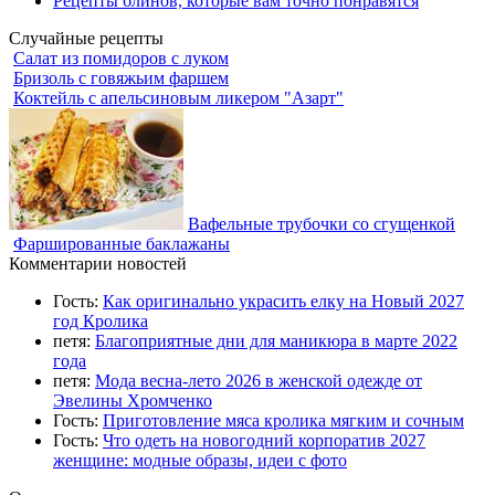
Рецепты блинов, которые вам точно понравятся
Случайные рецепты
Салат из помидоров с луком
Бризоль с говяжьим фаршем
Коктейль с апельсиновым ликером "Азарт"
Вафельные трубочки со сгущенкой
Фаршированные баклажаны
Комментарии новостей
Гость:
Как оригинально украсить елку на Новый 2027
год Кролика
петя:
Благоприятные дни для маникюра в марте 2022
года
петя:
Мода весна-лето 2026 в женской одежде от
Эвелины Хромченко
Гость:
Приготовление мяса кролика мягким и сочным
Гость:
Что одеть на новогодний корпоратив 2027
женщине: модные образы, идеи с фото