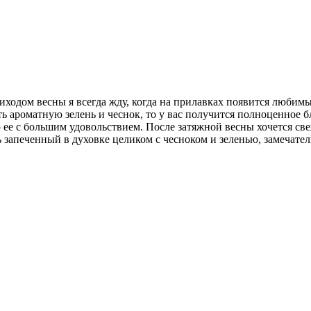
иходом весны я всегда жду, когда на прилавках появится любим
ть ароматную зелень и чеснок, то у вас получится полноценное 
ю ее с большим удовольствием. После затяжной весны хочется св
ь запеченный в духовке целиком с чесноком и зеленью, замечате