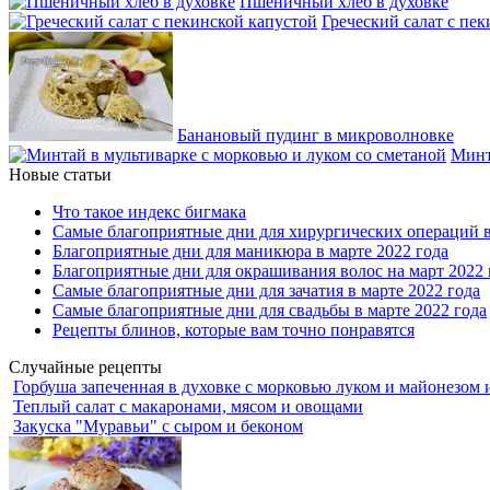
Пшеничный хлеб в духовке
Греческий салат с пе
Банановый пудинг в микроволновке
Минт
Новые статьи
Что такое индекс бигмака
Самые благоприятные дни для хирургических операций в
Благоприятные дни для маникюра в марте 2022 года
Благоприятные дни для окрашивания волос на март 2022 
Самые благоприятные дни для зачатия в марте 2022 года
Самые благоприятные дни для свадьбы в марте 2022 года
Рецепты блинов, которые вам точно понравятся
Случайные рецепты
Горбуша запеченная в духовке с морковью луком и майонезом 
Теплый салат с макаронами, мясом и овощами
Закуска "Муравьи" с сыром и беконом