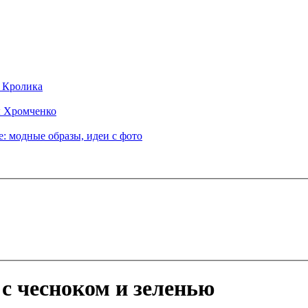
д Кролика
ы Хромченко
: модные образы, идеи с фото
с чесноком и зеленью