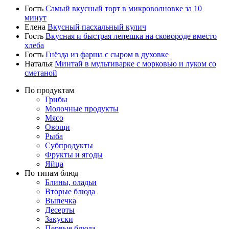
Гость
Самый вкусный торт в микроволновке за 10
минут
Елена
Вкусный пасхальный кулич
Гость
Вкусная и быстрая лепешка на сковороде вместо
хлеба
Гость
Гнёзда из фарша с сыром в духовке
Наталья
Минтай в мультиварке с морковью и луком со
сметаной
По продуктам
Грибы
Молочные продукты
Мясо
Овощи
Рыба
Субпродукты
Фрукты и ягоды
Яйца
По типам блюд
Блины, оладьи
Вторые блюда
Выпечка
Десерты
Закуски
Первые блюда