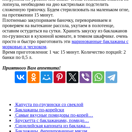
лопнула, необходимо на дно кастрюльки подстелить
сложенную тряпочку. Будем стерилизовать на маленьком огне,
на протяжении 15 минут.
Плотненько закупориваем баночку, переворачиваем и
проверяем на вытекание рассола, укутаем в полотенце,
оставим остудиться на сутки. Хранить закуску из баклажанов
по-грузински в кухонной комнате, в темном шкафчике. очень
просто и быстро приготовить эти
маринованные баклажаны с
морковью и чесноком
.
Время приготовления: 1 час 15 минут. Количество порций: 2
банки по 0,5 л.
Приятного Вам аппетита!
Капуста по-грузински со свеклой
Баклажаны по-корейски
Самые вкусные помидоры по-корей…
Брускетта с баклажанами, помидо…
Сицилийская капоната из баклажа…
Баклажаны, фаршированные мясом …