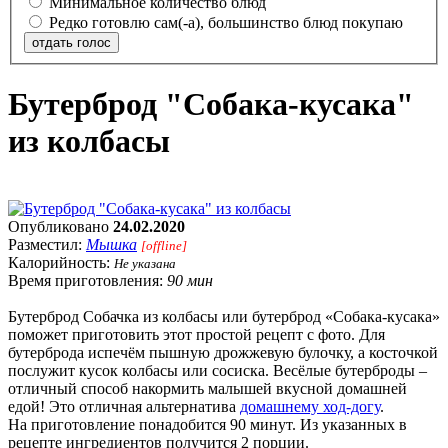
Минимальное количество блюд
Редко готовлю сам(-а), большинство блюд покупаю
отдать голос
Бутерброд "Собака-кусака"
из колбасы
Опубликовано
24.02.2020
Разместил:
Мышка
[offline]
Калорийность:
Не указана
Время приготовления:
90 мин
Бутерброд Собачка из колбасы или бутерброд «Собака-кусака»
поможет приготовить этот простой рецепт с фото. Для
бутерброда испечём пышную дрожжевую булочку, а косточкой
послужит кусок колбасы или сосиска. Весёлые бутерброды –
отличный способ накормить малышей вкусной домашней
едой! Это отличная альтернатива
домашнему ход-догу
.
На приготовление понадобится 90 минут. Из указанных в
рецепте ингредиентов получится 2 порции.