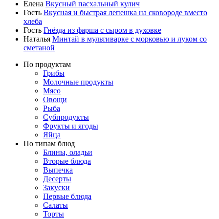
Елена
Вкусный пасхальный кулич
Гость
Вкусная и быстрая лепешка на сковороде вместо
хлеба
Гость
Гнёзда из фарша с сыром в духовке
Наталья
Минтай в мультиварке с морковью и луком со
сметаной
По продуктам
Грибы
Молочные продукты
Мясо
Овощи
Рыба
Субпродукты
Фрукты и ягоды
Яйца
По типам блюд
Блины, оладьи
Вторые блюда
Выпечка
Десерты
Закуски
Первые блюда
Салаты
Торты