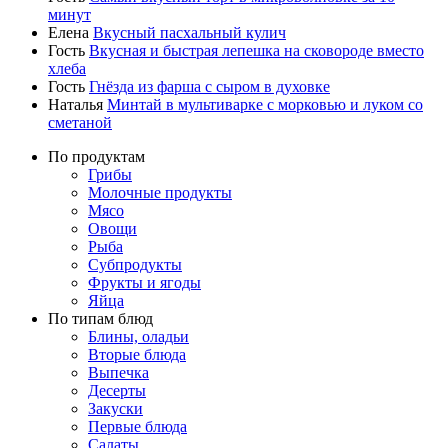
минут
Елена
Вкусный пасхальный кулич
Гость
Вкусная и быстрая лепешка на сковороде вместо
хлеба
Гость
Гнёзда из фарша с сыром в духовке
Наталья
Минтай в мультиварке с морковью и луком со
сметаной
По продуктам
Грибы
Молочные продукты
Мясо
Овощи
Рыба
Субпродукты
Фрукты и ягоды
Яйца
По типам блюд
Блины, оладьи
Вторые блюда
Выпечка
Десерты
Закуски
Первые блюда
Салаты