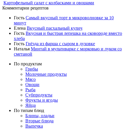
Картофельный салат с колбасками и овощами
Комментарии рецептов
Гость
Самый вкусный торт в микроволновке за 10
минут
Елена
Вкусный пасхальный кулич
Гость
Вкусная и быстрая лепешка на сковороде вместо
хлеба
Гость
Гнёзда из фарша с сыром в духовке
Наталья
Минтай в мультиварке с морковью и луком со
сметаной
По продуктам
Грибы
Молочные продукты
Мясо
Овощи
Рыба
Субпродукты
Фрукты и ягоды
Яйца
По типам блюд
Блины, оладьи
Вторые блюда
Выпечка