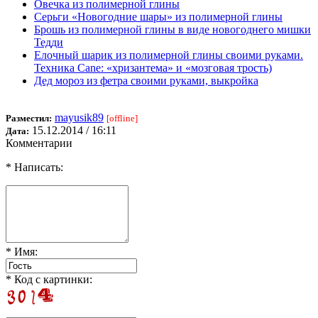
Овечка из полимерной глины
Серьги «Новогодние шары» из полимерной глины
Брошь из полимерной глины в виде новогоднего мишки
Тедди
Елочный шарик из полимерной глины своими руками.
Техника Cane: «хризантема» и «мозговая трость)
Дед мороз из фетра своими руками, выкройка
mayusik89
Разместил:
[offline]
15.12.2014 / 16:11
Дата:
Комментарии
* Написать:
* Имя:
* Код с картинки: