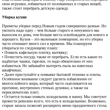
свои игрушки, избавиться от поломанных и старых вещей,
также стоит перебрать детскую одежду.
Уборка кухни
Приметы уборки перед Новым годом совершенно разные. Но
уяснить надо одну – чем больше старого и ненужного мы
выносим из дома, тем больше места освобождаем для нового и
хорошего. Кухня – это маленькое помещение, но его уборка
часто отнимает много сил и времени. Мы планируем
убираться по следующему плану:
• Помыть кафельную плитку, вытяжку;
• Почистить посуду, также ее перебрать. Если есть какие-то
надбитые чашки, тарелки, то надо обязательно от них
избавиться. Не забывайте вытереть пыль на навесных
шкафчиках;
• Далее приступайте к помывке бытовой технике и плиты.
Особенное внимание следует уделить избавлению от
многослойного жира, который часто скапливается на
противне, внутренних стенках духовки, а также на
переключателях плит;
• Остается только помыть холодильник и ванну. Мы советуют
провести ревизию всего, что есть в холодильнике. Возможно,
старые запасы позволят расширить меню праздничного стола;