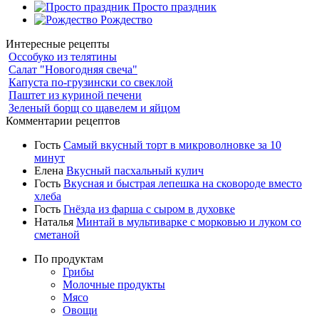
Просто праздник
Рождество
Интересные рецепты
Оссобуко из телятины
Салат "Новогодняя свеча"
Капуста по-грузински со свеклой
Паштет из куриной печени
Зеленый борщ со щавелем и яйцом
Комментарии рецептов
Гость
Самый вкусный торт в микроволновке за 10
минут
Елена
Вкусный пасхальный кулич
Гость
Вкусная и быстрая лепешка на сковороде вместо
хлеба
Гость
Гнёзда из фарша с сыром в духовке
Наталья
Минтай в мультиварке с морковью и луком со
сметаной
По продуктам
Грибы
Молочные продукты
Мясо
Овощи