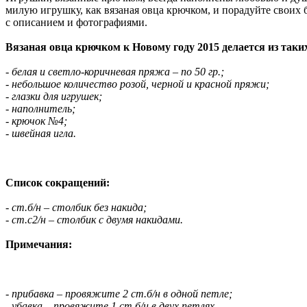
милую игрушку, как вязаная овца крючком, и порадуйте своих б
с описанием и фотографиями.
Вязаная овца крючком к Новому году 2015 делается из таки
- белая и светло-коричневая пряжа – по 50 гр.;
- небольшое количество розой, черной и красной пряжи;
- глазки для игрушек;
- наполнитель;
- крючок №4;
- швейная игла.
Список сокращений:
- ст.б/н – столбик без накида;
- ст.с2/н – столбик с двумя накидами.
Примечания:
- прибавка – провяжите 2 ст.б/н в одной петле;
- убавка – провяжите 1 ст.б/н в двух петлях.