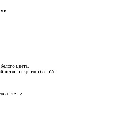
ами
белого цвета.
 петле от крючка 6 ст.б/н.
во петель: