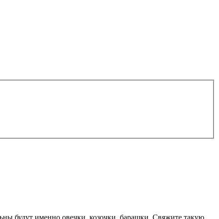
ьны будут именно овечки, козочки, барашки. Свяжите такую