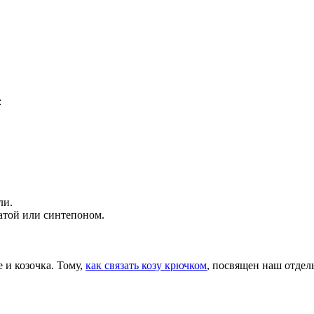
:
ли.
атой или синтепоном.
е и козочка. Тому,
как связать козу крючком
, посвящен наш отдел