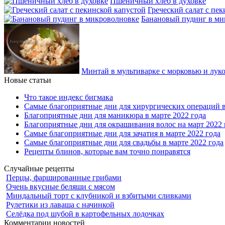
Пшеничный хлеб в духовке
Греческий салат с пе
Банановый пудинг в ми
Минтай в мультиварке с морковью и лук
Новые статьи
Что такое индекс бигмака
Самые благоприятные дни для хирургических операций в
Благоприятные дни для маникюра в марте 2022 года
Благоприятные дни для окрашивания волос на март 2022 
Самые благоприятные дни для зачатия в марте 2022 года
Самые благоприятные дни для свадьбы в марте 2022 года
Рецепты блинов, которые вам точно понравятся
Случайные рецепты
Перцы, фаршированные грибами
Очень вкусные беляши с мясом
Миндальный торт с клубникой и взбитыми сливками
Рулетики из лаваша с начинкой
Селёдка под шубой в картофельных лодочках
Комментарии новостей