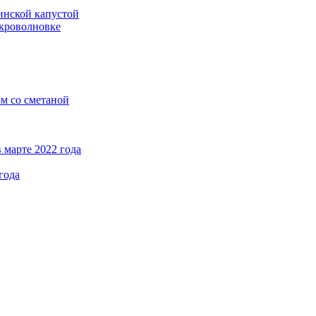
кинской капустой
кроволновке
ом со сметаной
 марте 2022 года
года