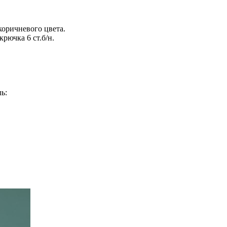
коричневого цвета.
рючка 6 ст.б/н.
ь: