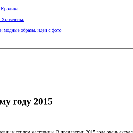
д Кролика
ы Хромченко
: модные образы, идеи с фото
му году 2015
евным теплом мастерицы. В преддверии 2015 года очень актуал