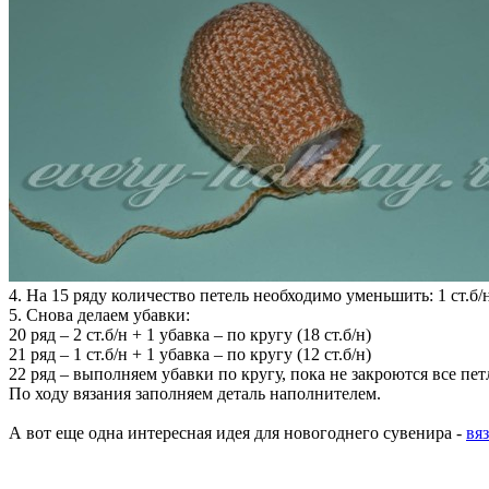
4. На 15 ряду количество петель необходимо уменьшить: 1 ст.б/н 
5. Снова делаем убавки:
20 ряд – 2 ст.б/н + 1 убавка – по кругу (18 ст.б/н)
21 ряд – 1 ст.б/н + 1 убавка – по кругу (12 ст.б/н)
22 ряд – выполняем убавки по кругу, пока не закроются все пет
По ходу вязания заполняем деталь наполнителем.
А вот еще одна интересная идея для новогоднего сувенира -
вя