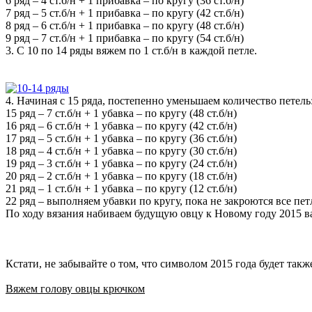
6 ряд – 4 ст.б/н + 1 прибавка – по кругу (36 ст.б/н)
7 ряд – 5 ст.б/н + 1 прибавка – по кругу (42 ст.б/н)
8 ряд – 6 ст.б/н + 1 прибавка – по кругу (48 ст.б/н)
9 ряд – 7 ст.б/н + 1 прибавка – по кругу (54 ст.б/н)
3. С 10 по 14 ряды вяжем по 1 ст.б/н в каждой петле.
4. Начиная с 15 ряда, постепенно уменьшаем количество петель
15 ряд – 7 ст.б/н + 1 убавка – по кругу (48 ст.б/н)
16 ряд – 6 ст.б/н + 1 убавка – по кругу (42 ст.б/н)
17 ряд – 5 ст.б/н + 1 убавка – по кругу (36 ст.б/н)
18 ряд – 4 ст.б/н + 1 убавка – по кругу (30 ст.б/н)
19 ряд – 3 ст.б/н + 1 убавка – по кругу (24 ст.б/н)
20 ряд – 2 ст.б/н + 1 убавка – по кругу (18 ст.б/н)
21 ряд – 1 ст.б/н + 1 убавка – по кругу (12 ст.б/н)
22 ряд – выполняем убавки по кругу, пока не закроются все пет
По ходу вязания набиваем будущую овцу к Новому году 2015 в
Кстати, не забывайте о том, что символом 2015 года будет такж
Вяжем голову овцы крючком