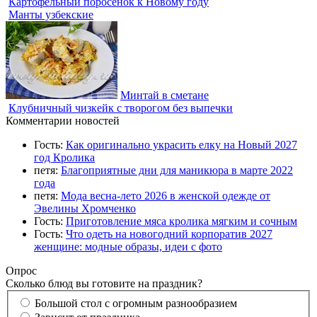
Картофельный поросенок к Новому году
Манты узбекские
Минтай в сметане
Клубничный чизкейк с творогом без выпечки
Комментарии новостей
Гость:
Как оригинально украсить елку на Новый 2027
год Кролика
петя:
Благоприятные дни для маникюра в марте 2022
года
петя:
Мода весна-лето 2026 в женской одежде от
Эвелины Хромченко
Гость:
Приготовление мяса кролика мягким и сочным
Гость:
Что одеть на новогодний корпоратив 2027
женщине: модные образы, идеи с фото
Опрос
Сколько блюд вы готовите на праздник?
Большой стол с огромным разнообразием