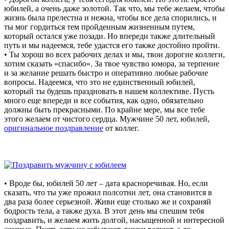
юбилей, а очень даже золотой. Так что, мы тебе желаем, чтобы
жизнь была прелестна и нежна, чтобы все дела спорились, и
ты мог гордиться тем пройденным жизненным путем,
который остался уже позади. Но впереди также длительный
путь и мы надеемся, тебе удастся его также достойно пройти.
• Ты хорош во всех рабочих делах и мы, твои дорогие коллеги,
хотим сказать «спасибо». За твое чувство юмора, за терпение
и за желание решать быстро и оперативно любые рабочие
вопросы. Надеемся, что это не единственный юбилей,
который ты будешь праздновать в нашем коллективе. Пусть
много еще впереди и все события, как одно, обязательно
должны быть прекрасными. По крайне мере, мы все тебе
этого желаем от чистого сердца. Мужчине 50 лет, юбилей,
оригинальное поздравление
от коллег.
• Вроде бы, юбилей 50 лет – дата красноречивая. Но, если
сказать, что ты уже прожил полсотни лет, она становится в
два раза более серьезной. Живи еще столько же и сохраняй
бодрость тела, а также духа. В этот день мы спешим тебя
поздравить, и желаем жить долгой, насыщенной и интересной