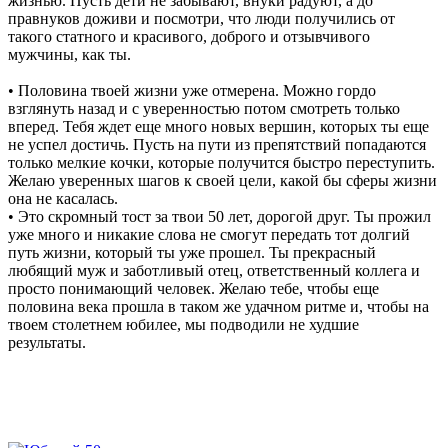
жизнью. Пусть дети не забывают, внуки радуют, а до
правнуков доживи и посмотри, что люди получились от
такого статного и красивого, доброго и отзывчивого
мужчины, как ты.
• Половина твоей жизни уже отмерена. Можно гордо
взглянуть назад и с уверенностью потом смотреть только
вперед. Тебя ждет еще много новых вершин, которых ты еще
не успел достичь. Пусть на пути из препятствий попадаются
только мелкие кочки, которые получится быстро переступить.
Желаю уверенных шагов к своей цели, какой бы сферы жизни
она не касалась.
• Это скромный тост за твои 50 лет, дорогой друг. Ты прожил
уже много и никакие слова не смогут передать тот долгий
путь жизни, который ты уже прошел. Ты прекрасный
любящий муж и заботливый отец, ответственный коллега и
просто понимающий человек. Желаю тебе, чтобы еще
половина века прошла в таком же удачном ритме и, чтобы на
твоем столетнем юбилее, мы подводили не худшие
результаты.