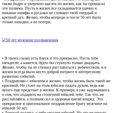
также бодро и уверенно шагать по жизни, как ты прошагал
эти полвека. Пусть в жизни все складывается удачно и
никакие нимфы и русалки не сломают твой твердый и
крепкий дух. Желаю, чтобы впереди и после 50 лет были
только находки, а не потери.
• В твоих глазах есть блеск и это прекрасно. Пусть тебе
пятьдесят, а кажется, будто бы стукнуло только двадцать.
Желаю, чтобы ты не спешил расставаться с ребячеством, и в
жизни всегда было место доброй интриге и интересному
развитию событий.
• Поздравляю с юбилеем и желаю, чтобы жизнь была такой же
красивой. Не стоит на этом юбилеи падать духом, ведь как
много еще предстоит в жизни. К примеру, я уже задумываюсь
о том, что подарить на столетний юбилей тебе. Так что, не
расслабляйся, а полным сил и здоровья шагай вперед. Это
прекрасное и оригинальное поздравление брату мужчине на
юбилей 50 лет.
• Дорогой коллега, у тебя сегодня юбилей. Но это не просто