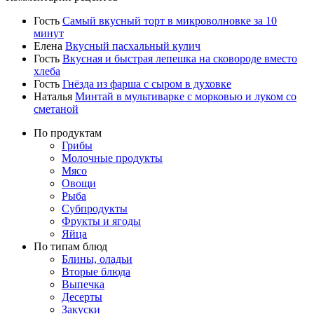
Гость
Самый вкусный торт в микроволновке за 10
минут
Елена
Вкусный пасхальный кулич
Гость
Вкусная и быстрая лепешка на сковороде вместо
хлеба
Гость
Гнёзда из фарша с сыром в духовке
Наталья
Минтай в мультиварке с морковью и луком со
сметаной
По продуктам
Грибы
Молочные продукты
Мясо
Овощи
Рыба
Субпродукты
Фрукты и ягоды
Яйца
По типам блюд
Блины, оладьи
Вторые блюда
Выпечка
Десерты
Закуски