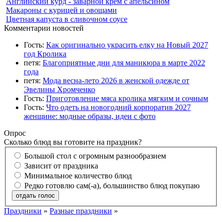
Английский курд - заварной крем с апельсином
Макароны с курицей и овощами
Цветная капуста в сливочном соусе
Комментарии новостей
Гость:
Как оригинально украсить елку на Новый 2027
год Кролика
петя:
Благоприятные дни для маникюра в марте 2022
года
петя:
Мода весна-лето 2026 в женской одежде от
Эвелины Хромченко
Гость:
Приготовление мяса кролика мягким и сочным
Гость:
Что одеть на новогодний корпоратив 2027
женщине: модные образы, идеи с фото
Опрос
Сколько блюд вы готовите на праздник?
Большой стол с огромным разнообразием
Зависит от праздника
Минимальное количество блюд
Редко готовлю сам(-а), большинство блюд покупаю
отдать голос
Праздники
»
Разные праздники
»