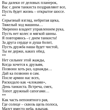
Вы далеки от деловых планерок,
Вас с днем танкиста поздравляют все,
Пусть будет жизнь – открытое шоссе.
**
Серьезный взгляд, небритая щека,
Тяжелый ход машины…
Уверенно владеет управлением рука,
Пусть нет колес и мягкой шины.
Я повторяюсь - с днем танкиста!
За друга сердце и душа болит,
Пусть дружба наша будет чистой,
Ты не держи, каких обид.
**
Нет сильнее этой жажды,
Когда хочется к друзьям,
Позвони хоть раз, однажды…
Дай ка позвоню я сам.
После армии нас всех,
Раскидало как «клоками»,
День танкиста. Встреча, смех,
Топот дружный сапогами…
**
Как часть непонятного рая,
Где солнце – сквозь щель полоса,
Мазут вместо неба, вдыхая,