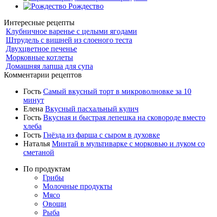
Рождество
Интересные рецепты
Клубничное варенье с целыми ягодами
Штрудель с вишней из слоеного теста
Двухцветное печенье
Морковные котлеты
Домашняя лапша для супа
Комментарии рецептов
Гость
Самый вкусный торт в микроволновке за 10
минут
Елена
Вкусный пасхальный кулич
Гость
Вкусная и быстрая лепешка на сковороде вместо
хлеба
Гость
Гнёзда из фарша с сыром в духовке
Наталья
Минтай в мультиварке с морковью и луком со
сметаной
По продуктам
Грибы
Молочные продукты
Мясо
Овощи
Рыба