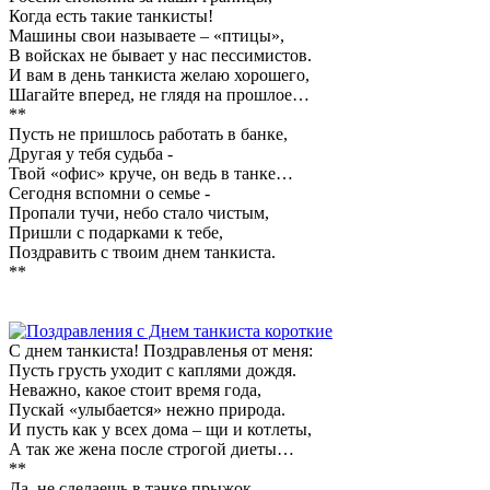
Когда есть такие танкисты!
Машины свои называете – «птицы»,
В войсках не бывает у нас пессимистов.
И вам в день танкиста желаю хорошего,
Шагайте вперед, не глядя на прошлое…
**
Пусть не пришлось работать в банке,
Другая у тебя судьба -
Твой «офис» круче, он ведь в танке…
Сегодня вспомни о семье -
Пропали тучи, небо стало чистым,
Пришли с подарками к тебе,
Поздравить с твоим днем танкиста.
**
С днем танкиста! Поздравленья от меня:
Пусть грусть уходит с каплями дождя.
Неважно, какое стоит время года,
Пускай «улыбается» нежно природа.
И пусть как у всех дома – щи и котлеты,
А так же жена после строгой диеты…
**
Да, не сделаешь в танке прыжок,