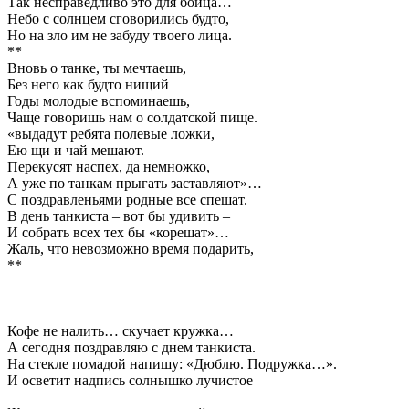
Так несправедливо это для бойца…
Небо с солнцем сговорились будто,
Но на зло им не забуду твоего лица.
**
Вновь о танке, ты мечтаешь,
Без него как будто нищий
Годы молодые вспоминаешь,
Чаще говоришь нам о солдатской пище.
«выдадут ребята полевые ложки,
Ею щи и чай мешают.
Перекусят наспех, да немножко,
А уже по танкам прыгать заставляют»…
С поздравленьями родные все спешат.
В день танкиста – вот бы удивить –
И собрать всех тех бы «корешат»…
Жаль, что невозможно время подарить,
**
Кофе не налить… скучает кружка…
А сегодня поздравляю с днем танкиста.
На стекле помадой напишу: «Дюблю. Подружка…».
И осветит надпись солнышко лучистое