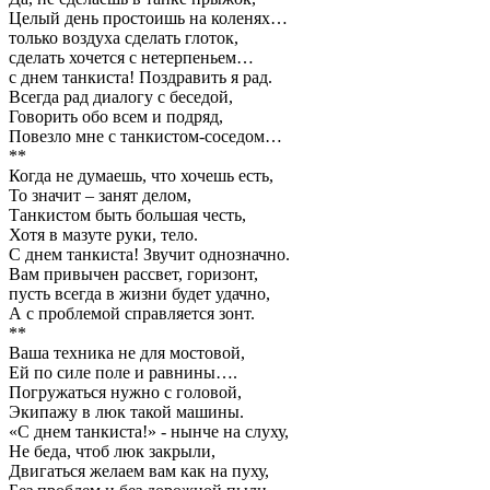
Целый день простоишь на коленях…
только воздуха сделать глоток,
сделать хочется с нетерпеньем…
с днем танкиста! Поздравить я рад.
Всегда рад диалогу с беседой,
Говорить обо всем и подряд,
Повезло мне с танкистом-соседом…
**
Когда не думаешь, что хочешь есть,
То значит – занят делом,
Танкистом быть большая честь,
Хотя в мазуте руки, тело.
С днем танкиста! Звучит однозначно.
Вам привычен рассвет, горизонт,
пусть всегда в жизни будет удачно,
А с проблемой справляется зонт.
**
Ваша техника не для мостовой,
Ей по силе поле и равнины….
Погружаться нужно с головой,
Экипажу в люк такой машины.
«С днем танкиста!» - нынче на слуху,
Не беда, чтоб люк закрыли,
Двигаться желаем вам как на пуху,