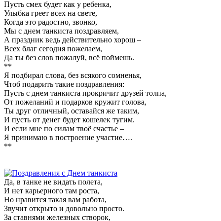
Пусть смех будет как у ребенка,
Улыбка греет всех на свете,
Когда это радостно, звонко,
Мы с днем танкиста поздравляем,
А праздник ведь действительно хорош –
Всех благ сегодня пожелаем,
Да ты без слов пожалуй, всё поймешь.
**
Я подбирал слова, без всякого сомненья,
Чтоб подарить такие поздравления:
Пусть с днем танкиста прокричит друзей толпа,
От пожеланий и подарков кружит голова,
Ты друг отличный, оставайся же таким,
И пусть от денег будет кошелек тугим.
И если мне по силам твоё счастье –
Я принимаю в построение участие….
**
Да, в танке не видать полета,
И нет карьерного там роста,
Но нравится такая вам работа,
Звучит открыто и довольно просто.
За ставнями железных створок,