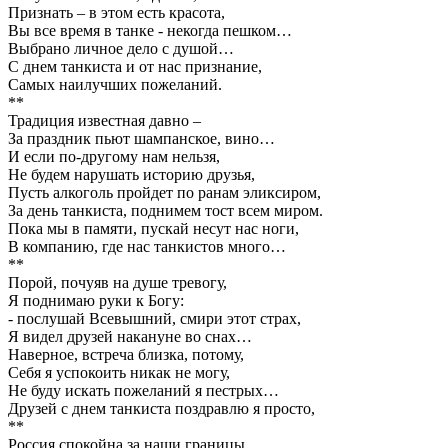
Признать – в этом есть красота,
Вы все время в танке - некогда пешком…
Выбрано личное дело с душой…
С днем танкиста и от нас признание,
Самых наилучших пожеланий.
**
Традиция известная давно –
За праздник пьют шампанское, вино…
И если по-другому нам нельзя,
Не будем нарушать историю друзья,
Пусть алкоголь пройдет по ранам эликсиром,
За день танкиста, поднимем тост всем миром.
Пока мы в памяти, пускай несут нас ноги,
В компанию, где нас танкистов много…
**
Порой, почуяв на душе тревогу,
Я поднимаю руки к Богу:
- послушай Всевышний, смири этот страх,
Я видел друзей накануне во снах…
Наверное, встреча близка, потому,
Себя я успокоить никак не могу,
Не буду искать пожеланий я пестрых…
Друзей с днем танкиста поздравлю я просто,
**
Россия спокойна за наши границы,