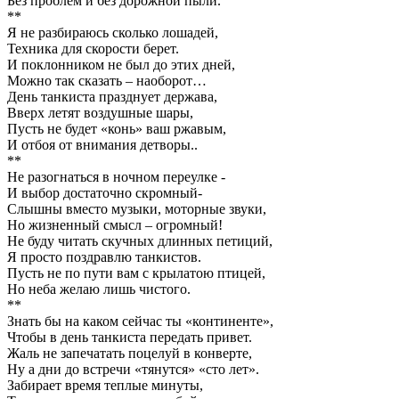
Без проблем и без дорожной пыли.
**
Я не разбираюсь сколько лошадей,
Техника для скорости берет.
И поклонником не был до этих дней,
Можно так сказать – наоборот…
День танкиста празднует держава,
Вверх летят воздушные шары,
Пусть не будет «конь» ваш ржавым,
И отбоя от внимания детворы..
**
Не разогнаться в ночном переулке -
И выбор достаточно скромный-
Слышны вместо музыки, моторные звуки,
Но жизненный смысл – огромный!
Не буду читать скучных длинных петиций,
Я просто поздравлю танкистов.
Пусть не по пути вам с крылатою птицей,
Но неба желаю лишь чистого.
**
Знать бы на каком сейчас ты «континенте»,
Чтобы в день танкиста передать привет.
Жаль не запечатать поцелуй в конверте,
Ну а дни до встречи «тянутся» «сто лет».
Забирает время теплые минуты,