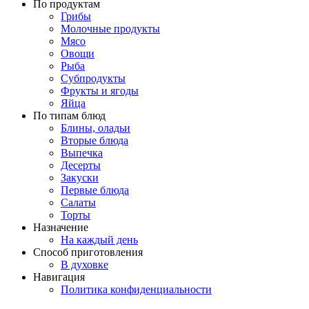
По продуктам
Грибы
Молочные продукты
Мясо
Овощи
Рыба
Субпродукты
Фрукты и ягоды
Яйца
По типам блюд
Блины, оладьи
Вторые блюда
Выпечка
Десерты
Закуски
Первые блюда
Салаты
Торты
Назначение
На каждый день
Способ приготовления
В духовке
Навигация
Политика конфиденциальности