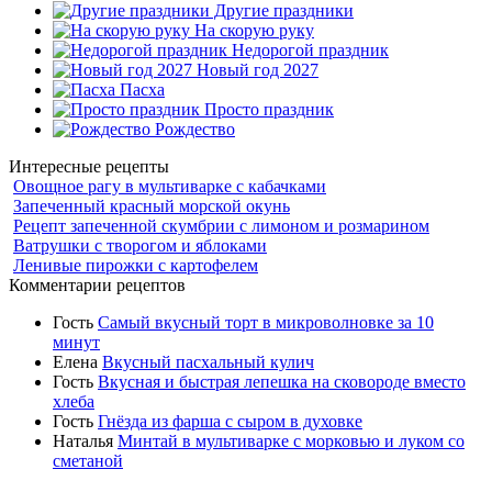
Другие праздники
На скорую руку
Недорогой праздник
Новый год 2027
Пасха
Просто праздник
Рождество
Интересные рецепты
Овощное рагу в мультиварке с кабачками
Запеченный красный морской окунь
Рецепт запеченной скумбрии с лимоном и розмарином
Ватрушки с творогом и яблоками
Ленивые пирожки с картофелем
Комментарии рецептов
Гость
Самый вкусный торт в микроволновке за 10
минут
Елена
Вкусный пасхальный кулич
Гость
Вкусная и быстрая лепешка на сковороде вместо
хлеба
Гость
Гнёзда из фарша с сыром в духовке
Наталья
Минтай в мультиварке с морковью и луком со
сметаной