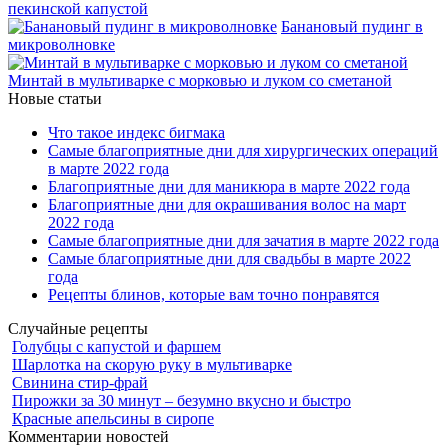
пекинской капустой
Банановый пудинг в
микроволновке
Минтай в мультиварке с морковью и луком со сметаной
Новые статьи
Что такое индекс бигмака
Самые благоприятные дни для хирургических операций
в марте 2022 года
Благоприятные дни для маникюра в марте 2022 года
Благоприятные дни для окрашивания волос на март
2022 года
Самые благоприятные дни для зачатия в марте 2022 года
Самые благоприятные дни для свадьбы в марте 2022
года
Рецепты блинов, которые вам точно понравятся
Случайные рецепты
Голубцы с капустой и фаршем
Шарлотка на скорую руку в мультиварке
Свинина стир-фрай
Пирожки за 30 минут – безумно вкусно и быстро
Красные апельсины в сиропе
Комментарии новостей