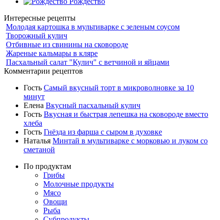
Рождество
Интересные рецепты
Молодая картошка в мультиварке с зеленым соусом
Творожный кулич
Отбивные из свинины на сковороде
Жареные кальмары в кляре
Пасхальный салат "Кулич" с ветчиной и яйцами
Комментарии рецептов
Гость
Самый вкусный торт в микроволновке за 10
минут
Елена
Вкусный пасхальный кулич
Гость
Вкусная и быстрая лепешка на сковороде вместо
хлеба
Гость
Гнёзда из фарша с сыром в духовке
Наталья
Минтай в мультиварке с морковью и луком со
сметаной
По продуктам
Грибы
Молочные продукты
Мясо
Овощи
Рыба
Субпродукты