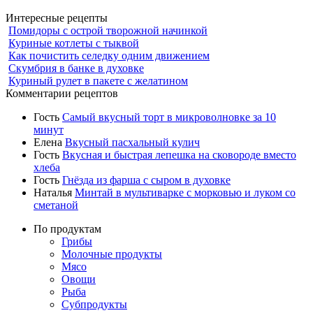
Интересные рецепты
Помидоры с острой творожной начинкой
Куриные котлеты с тыквой
Как почистить селедку одним движением
Скумбрия в банке в духовке
Куриный рулет в пакете с желатином
Комментарии рецептов
Гость
Самый вкусный торт в микроволновке за 10
минут
Елена
Вкусный пасхальный кулич
Гость
Вкусная и быстрая лепешка на сковороде вместо
хлеба
Гость
Гнёзда из фарша с сыром в духовке
Наталья
Минтай в мультиварке с морковью и луком со
сметаной
По продуктам
Грибы
Молочные продукты
Мясо
Овощи
Рыба
Субпродукты