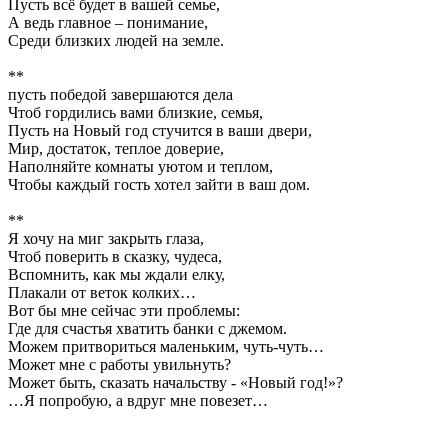
Пусть всё будет в вашей семье,
А ведь главное – понимание,
Среди близких людей на земле.
**
пусть победой завершаются дела
Чтоб гордились вами близкие, семья,
Пусть на Новый год стучится в ваши двери,
Мир, достаток, теплое доверие,
Наполняйте комнаты уютом и теплом,
Чтобы каждый гость хотел зайти в ваш дом.
**
Я хочу на миг закрыть глаза,
Чтоб поверить в сказку, чудеса,
Вспомнить, как мы ждали елку,
Плакали от веток колких…
Вот бы мне сейчас эти проблемы:
Где для счастья хватить банки с джемом.
Можем притвориться маленьким, чуть-чуть…
Может мне с работы увильнуть?
Может быть, сказать начальству - «Новый год!»?
…Я попробую, а вдруг мне повезет…