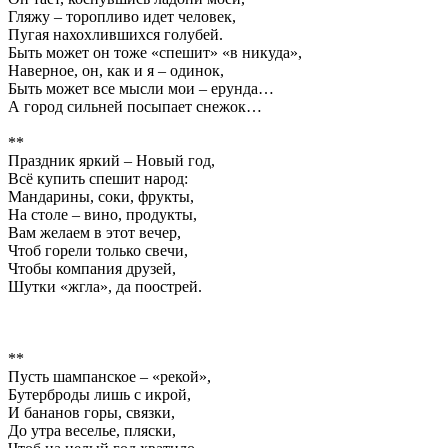
Гляжу – торопливо идет человек,
Пугая нахохлившихся голубей.
Быть может он тоже «спешит» «в никуда»,
Наверное, он, как и я – одинок,
Быть может все мысли мои – ерунда…
А город сильней посыпает снежок…
**
Праздник яркий – Новый год,
Всё купить спешит народ:
Мандарины, соки, фрукты,
На столе – вино, продукты,
Вам желаем в этот вечер,
Чтоб горели только свечи,
Чтобы компания друзей,
Шутки «жгла», да поострей.
**
Пусть шампанское – «рекой»,
Бутерброды лишь с икрой,
И бананов горы, связки,
До утра веселье, пляски,