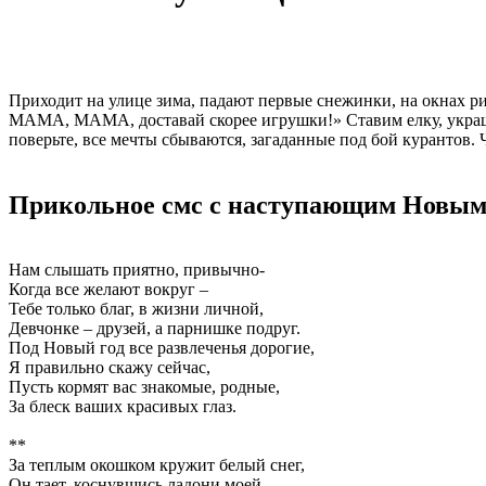
Приходит на улице зима, падают первые снежинки, на окнах ри
МАМА, МАМА, доставай скорее игрушки!» Ставим елку, украша
поверьте, все мечты сбываются, загаданные под бой курантов.
Прикольное смс с наступающим Новым 
Нам слышать приятно, привычно-
Когда все желают вокруг –
Тебе только благ, в жизни личной,
Девчонке – друзей, а парнишке подруг.
Под Новый год все развлеченья дорогие,
Я правильно скажу сейчас,
Пусть кормят вас знакомые, родные,
За блеск ваших красивых глаз.
**
За теплым окошком кружит белый снег,
Он тает, коснувшись ладони моей,