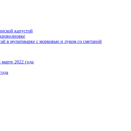
кинской капустой
кроволновке
ай в мультиварке с морковью и луком со сметаной
 марте 2022 года
года