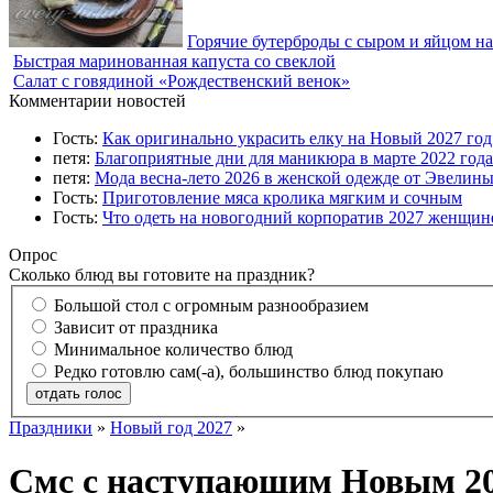
Горячие бутерброды с сыром и яйцом на
Быстрая маринованная капуста со свеклой
Салат с говядиной «Рождественский венок»
Комментарии новостей
Гость:
Как оригинально украсить елку на Новый 2027 го
петя:
Благоприятные дни для маникюра в марте 2022 года
петя:
Мода весна-лето 2026 в женской одежде от Эвелин
Гость:
Приготовление мяса кролика мягким и сочным
Гость:
Что одеть на новогодний корпоратив 2027 женщине
Опрос
Сколько блюд вы готовите на праздник?
Большой стол с огромным разнообразием
Зависит от праздника
Минимальное количество блюд
Редко готовлю сам(-а), большинство блюд покупаю
отдать голос
Праздники
»
Новый год 2027
»
Смс с наступающим Новым 20