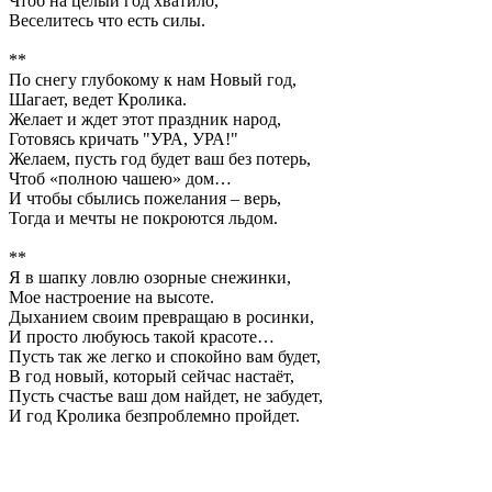
Чтоб на целый год хватило,
Веселитесь что есть силы.
**
По снегу глубокому к нам Новый год,
Шагает, ведет Кролика.
Желает и ждет этот праздник народ,
Готовясь кричать "УРА, УРА!"
Желаем, пусть год будет ваш без потерь,
Чтоб «полною чашею» дом…
И чтобы сбылись пожелания – верь,
Тогда и мечты не покроются льдом.
**
Я в шапку ловлю озорные снежинки,
Мое настроение на высоте.
Дыханием своим превращаю в росинки,
И просто любуюсь такой красоте…
Пусть так же легко и спокойно вам будет,
В год новый, который сейчас настаёт,
Пусть счастье ваш дом найдет, не забудет,
И год Кролика безпроблемно пройдет.