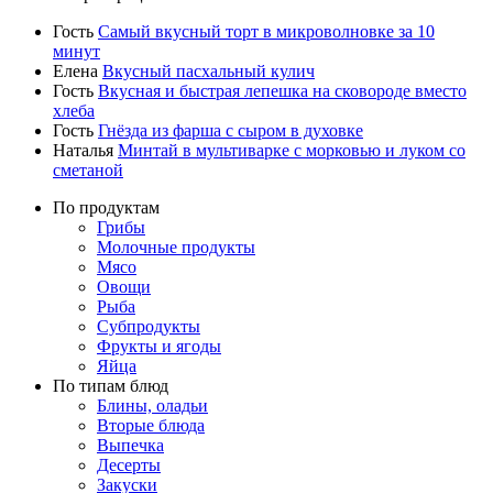
Гость
Самый вкусный торт в микроволновке за 10
минут
Елена
Вкусный пасхальный кулич
Гость
Вкусная и быстрая лепешка на сковороде вместо
хлеба
Гость
Гнёзда из фарша с сыром в духовке
Наталья
Минтай в мультиварке с морковью и луком со
сметаной
По продуктам
Грибы
Молочные продукты
Мясо
Овощи
Рыба
Субпродукты
Фрукты и ягоды
Яйца
По типам блюд
Блины, оладьи
Вторые блюда
Выпечка
Десерты
Закуски