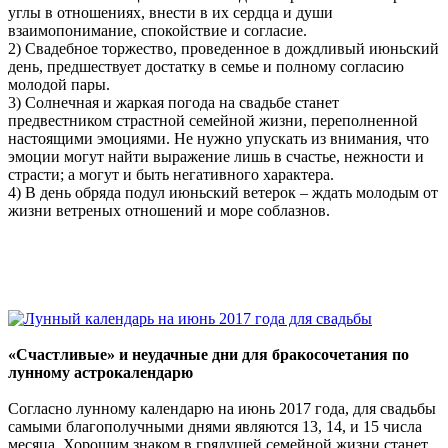
углы в отношениях, внести в их сердца и души
взаимопонимание, спокойствие и согласие.
2) Свадебное торжество, проведенное в дождливый июньский
день, предшествует достатку в семье и полному согласию
молодой пары.
3) Солнечная и жаркая погода на свадьбе станет
предвестником страстной семейной жизни, переполненной
настоящими эмоциями. Не нужно упускать из внимания, что
эмоции могут найти выражение лишь в счастье, нежности и
страсти; а могут и быть негативного характера.
4) В день обряда подул июньский ветерок – ждать молодым от
жизни ветреных отношений и море соблазнов.
«Счастливые» и неудачные дни для бракосочетания по
лунному астрокалендарю
Согласно лунному календарю на июнь 2017 года, для свадьбы
самыми благополучными днями являются 13, 14, и 15 числа
месяца. Хорошим знаком в грядущей семейной жизни станет