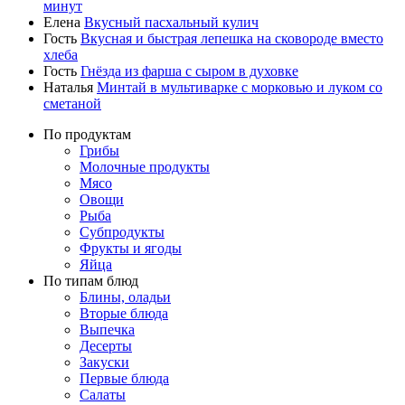
минут
Елена
Вкусный пасхальный кулич
Гость
Вкусная и быстрая лепешка на сковороде вместо
хлеба
Гость
Гнёзда из фарша с сыром в духовке
Наталья
Минтай в мультиварке с морковью и луком со
сметаной
По продуктам
Грибы
Молочные продукты
Мясо
Овощи
Рыба
Субпродукты
Фрукты и ягоды
Яйца
По типам блюд
Блины, оладьи
Вторые блюда
Выпечка
Десерты
Закуски
Первые блюда
Салаты