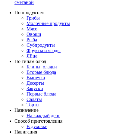
сметаной
По продуктам
Грибы
Молочные продукты
Мясо
Овощи
Рыба
Субпродукты
Фрукты и ягоды
Яйца
По типам блюд
Блины, оладьи
Вторые блюда
Выпечка
Десерты
Закуски
Первые блюда
Салаты
Торты
Назначение
На каждый день
Способ приготовления
В духовке
Навигация