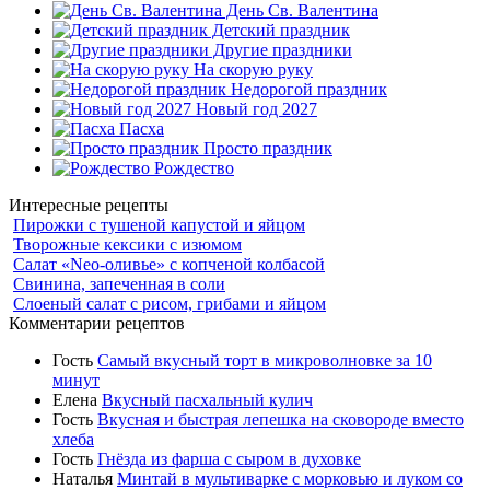
День Св. Валентина
Детский праздник
Другие праздники
На скорую руку
Недорогой праздник
Новый год 2027
Пасха
Просто праздник
Рождество
Интересные рецепты
Пирожки с тушеной капустой и яйцом
Творожные кексики с изюмом
Салат «Neo-оливье» с копченой колбасой
Свинина, запеченная в соли
Слоеный салат с рисом, грибами и яйцом
Комментарии рецептов
Гость
Самый вкусный торт в микроволновке за 10
минут
Елена
Вкусный пасхальный кулич
Гость
Вкусная и быстрая лепешка на сковороде вместо
хлеба
Гость
Гнёзда из фарша с сыром в духовке
Наталья
Минтай в мультиварке с морковью и луком со