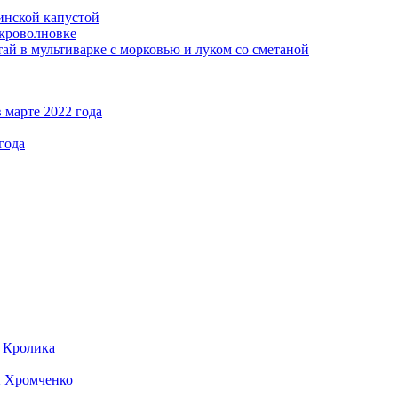
кинской капустой
кроволновке
ай в мультиварке с морковью и луком со сметаной
 марте 2022 года
года
д Кролика
ы Хромченко