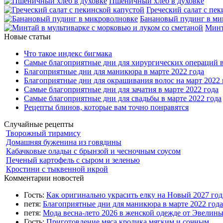
Пшеничный хлеб в духовке
Греческий салат с пе
Банановый пудинг в ми
Минт
Новые статьи
Что такое индекс бигмака
Самые благоприятные дни для хирургических операций в
Благоприятные дни для маникюра в марте 2022 года
Благоприятные дни для окрашивания волос на март 2022 
Самые благоприятные дни для зачатия в марте 2022 года
Самые благоприятные дни для свадьбы в марте 2022 года
Рецепты блинов, которые вам точно понравятся
Случайные рецепты
Творожный тирамису
Домашняя буженина из говядины
Кабачковые оладьи с брынзой и чесночным соусом
Печеный картофель с сыром и зеленью
Кростини с тыквенной икрой
Комментарии новостей
Гость:
Как оригинально украсить елку на Новый 2027 го
петя:
Благоприятные дни для маникюра в марте 2022 года
петя:
Мода весна-лето 2026 в женской одежде от Эвелин
Гость:
Приготовление мяса кролика мягким и сочным