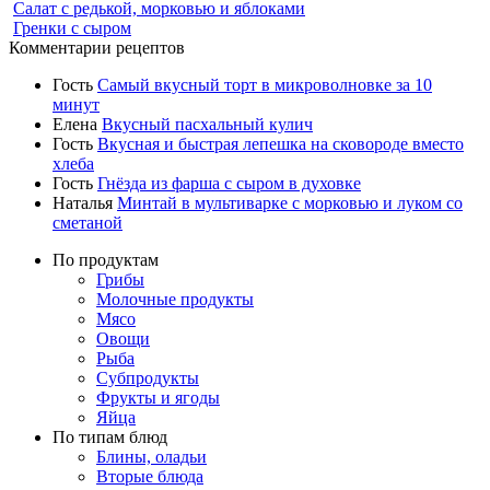
Салат с редькой, морковью и яблоками
Гренки с сыром
Комментарии рецептов
Гость
Самый вкусный торт в микроволновке за 10
минут
Елена
Вкусный пасхальный кулич
Гость
Вкусная и быстрая лепешка на сковороде вместо
хлеба
Гость
Гнёзда из фарша с сыром в духовке
Наталья
Минтай в мультиварке с морковью и луком со
сметаной
По продуктам
Грибы
Молочные продукты
Мясо
Овощи
Рыба
Субпродукты
Фрукты и ягоды
Яйца
По типам блюд
Блины, оладьи
Вторые блюда