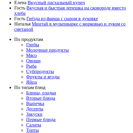
Елена
Вкусный пасхальный кулич
Гость
Вкусная и быстрая лепешка на сковороде вместо
хлеба
Гость
Гнёзда из фарша с сыром в духовке
Наталья
Минтай в мультиварке с морковью и луком со
сметаной
По продуктам
Грибы
Молочные продукты
Мясо
Овощи
Рыба
Субпродукты
Фрукты и ягоды
Яйца
По типам блюд
Блины, оладьи
Вторые блюда
Выпечка
Десерты
Закуски
Первые блюда
Салаты
Торты