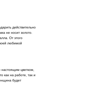
одарить действительно
ама не носит золото.
алла. От этого
воей любимой
я настоящим цветком,
 как на работе, так и
женщина будет