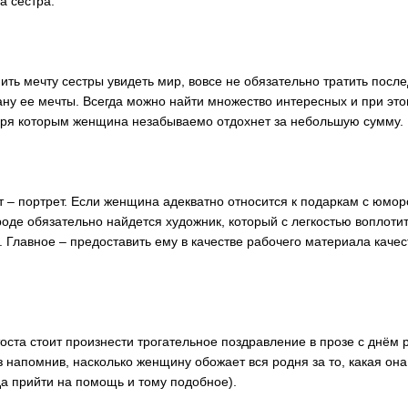
а сестра.
нить мечту сестры увидеть мир, вовсе не обязательно тратить посл
рану ее мечты. Всегда можно найти множество интересных и при э
аря которым женщина незабываемо отдохнет за небольшую сумму.
 – портрет. Если женщина адекватно относится к подаркам с юмо
роде обязательно найдется художник, который с легкостью воплоти
. Главное – предоставить ему в качестве рабочего материала кач
тоста стоит произнести трогательное поздравление в прозе с днём 
з напомнив, насколько женщину обожает вся родня за то, какая она
да прийти на помощь и тому подобное).