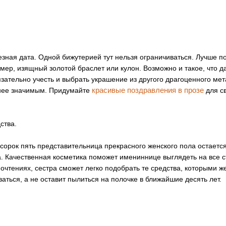
езная дата. Одной бижутерией тут нельзя ограничиваться. Лучше п
мер, изящный золотой браслет или кулон. Возможно и такое, что д
зательно учесть и выбрать украшение из другого драгоценного мет
красивые поздравления в прозе
енее значимым. Придумайте
для с
ства.
в сорок пять представительница прекрасного женского пола остаетс
. Качественная косметика поможет имениннице выглядеть на все сто
почтениях, сестра сможет легко подобрать те средства, которыми 
аться, а не оставит пылиться на полочке в ближайшие десять лет.