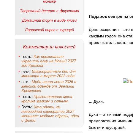
молоке
Творожный десерт с фруктами
Подарок сестре на с
Домашний торт в виде книги
День рождения – это н
Лоранский пирог с курицей
каждым годом она ста
привлекательность по
Комментарии новостей
Гость:
Как оригинально
украсить елку на Новый 2027
год Кролика
петя:
Благоприятные дни для
маникюра в марте 2022 года
петя:
Мода весна-лето 2026 в
женской одежде от Эвелины
Хромченко
Гость:
Приготовление мяса
кролика мягким и сочным
1. Духи.
Гость:
Что одеть на
новогодний корпоратив 2027
Духи – отличный пода
женщине: модные образы, идеи
с фото
предпочтения именин
бьюти-индустрией.