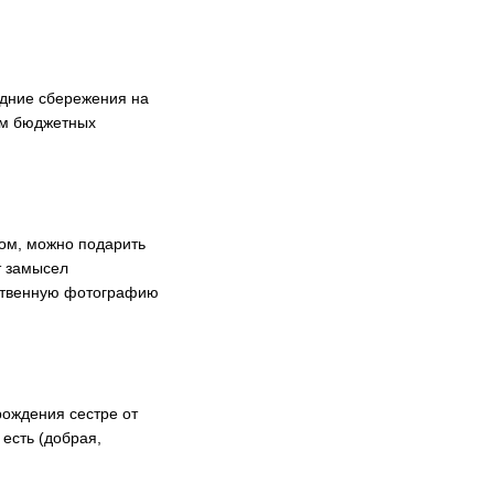
едние сбережения на
том бюджетных
ром, можно подарить
т замысел
ественную фотографию
рождения сестре от
 есть (добрая,