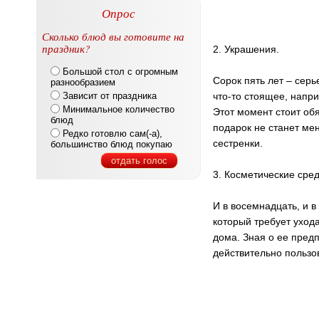
Опрос
Сколько блюд вы готовите на
праздник?
2. Украшения.
Большой стол с огромным
Сорок пять лет – серь
разнообразием
Зависит от праздника
что-то стоящее, напри
Минимальное количество
Этот момент стоит обя
блюд
подарок не станет м
Редко готовлю сам(-а),
сестренки.
большинство блюд покупаю
отдать голос
3. Косметические сред
И в восемнадцать, и 
который требует ухода
дома. Зная о ее пред
действительно пользов