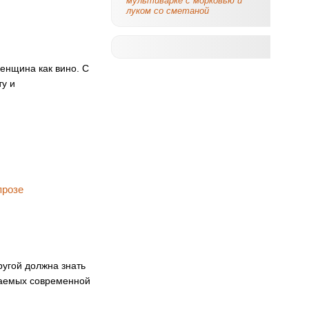
мультиварке с морковью и
луком со сметаной
Женщина как вино. С
ту и
ругой должна знать
гаемых современной