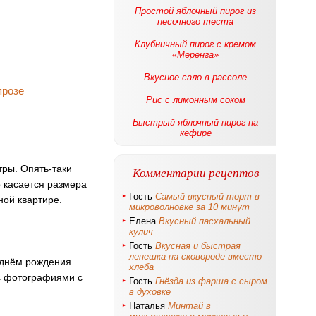
Простой яблочный пирог из
песочного теста
Клубничный пирог с кремом
«Меренга»
Вкусное сало в рассоле
Рис с лимонным соком
Быстрый яблочный пирог на
кефире
ры. Опять-таки
Комментарии рецептов
о касается размера
Гость
Самый вкусный торт в
ной квартире.
микроволновке за 10 минут
Елена
Вкусный пасхальный
кулич
Гость
Вкусная и быстрая
лепешка на сковороде вместо
 днём рождения
хлеба
 с фотографиями с
Гость
Гнёзда из фарша с сыром
в духовке
Наталья
Минтай в