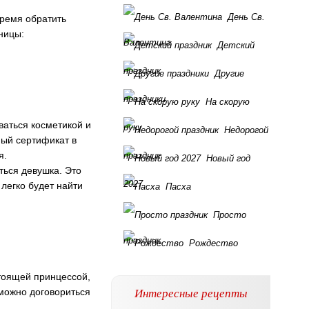
День Св.
время обратить
ницы:
Валентина
Детский
праздник
Другие
праздники
На скорую
ваться косметикой и
руку
Недорогой
ный сертификат в
я.
праздник
Новый год
ться девушка. Это
2027
 легко будет найти
Пасха
Просто
праздник
Рождество
стоящей принцессой,
Интересные рецепты
можно договориться