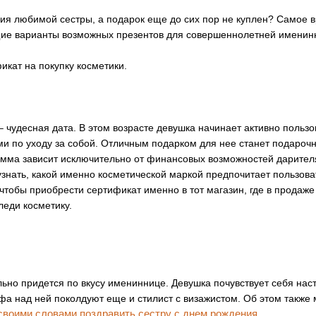
ия любимой сестры, а подарок еще до сих пор не куплен? Самое 
ие варианты возможных презентов для совершеннолетней именин
икат на покупку косметики.
 чудесная дата. В этом возрасте девушка начинает активно пользо
и по уходу за собой. Отличным подарком для нее станет подароч
умма зависит исключительно от финансовых возможностей дарител
знать, какой именно косметической маркой предпочитает пользова
чтобы приобрести сертификат именно в тот магазин, где в продаже
еди косметику.
льно придется по вкусу имениннице. Девушка почувствует себя на
а над ней поколдуют еще и стилист с визажистом. Об этом также 
своими словами поздравить сестру с днем рождения
.