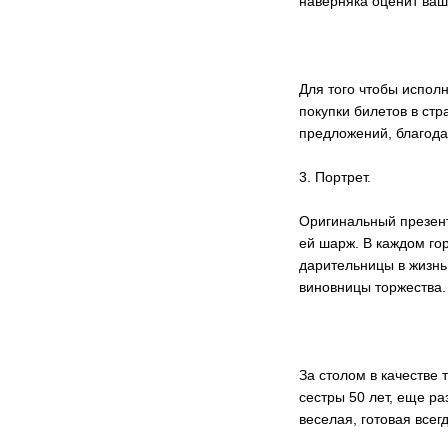
наверняка оценит ваш
Для того чтобы испол
покупки билетов в ст
предложений, благод
3. Портрет.
Оригинальный презент
ей шарж. В каждом го
дарительницы в жизнь
виновницы торжества.
За столом в качестве 
сестры 50 лет, еще ра
веселая, готовая всег