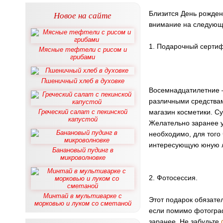
Новое на сайте
Близится День рожден
внимание на следующ
1. Подарочный сертиф
Мясные тефтели с рисом и
грибами
Пшеничный хлеб в духовке
Восемнадцатилетние –
различными средствам
Греческий салат с пекинской
магазин косметики. С
капустой
Желательно заранее у
необходимо, для того 
интересующую юную л
Банановый пудинг в
микроволновке
2. Фотосессия.
Минтай в мультиварке с
Этот подарок обязате
морковью и луком со сметаной
если помимо фотограф
заранее. Не забудьте