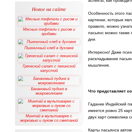
аспекты, как проводи
Новое на сайте
Особенность этого па
картинки, которые яв
правило, можно узнат
Мясные тефтели с рисом и
пасьянс можно также 
грибами
дни.
Пшеничный хлеб в духовке
Интересно! Даже псих
раскладывание пасьян
мышление.
Греческий салат с пекинской
капустой
Банановый пудинг в
Что представляет с
микроволновке
Гадание Индийский па
имеется ровно 25 карт
Минтай в мультиварке с
двух карт символика с
морковью и луком со сметаной
Карты пасьянса автома