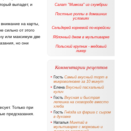
торый выпадет, и
Салат "Мимоза" из скумбрии
Постные роллы в домашних
условиях
 внимание на карты,
Сельдерей корневой по-корейски
е сильно от этого
дну или максимум две
Яблочный джем в мультиварке
азания, но они
Польский крупник - медовый
ликер
Комментарии рецептов
Гость
Самый вкусный торт в
микроволновке за 10 минут
Елена
Вкусный пасхальный
кулич
Гость
Вкусная и быстрая
лепешка на сковороде вместо
хлеба
сует. Только при
Гость
Гнёзда из фарша с сыром
ные предсказания.
в духовке
Наталья
Минтай в
мультиварке с морковью и