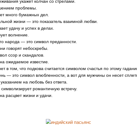
еживания укажет колчан со стрелами.
ешением проблемы.
ает много бумажных дел.
еальной жизни — это показатель взаимной любви.
ает удачу и успех в делах.
рует волнение.
ого народа — это символ преданности.
зни говорят небоскребы.
вол ссор и скандалов.
 на ожидаемое известие.
нет в том, что подкова считается символом счастья по этому гадани
нь — это символ влюбленности, а вот для мужчины он несет сплетн
 указанием на любовь без ответа.
 символизирует романтичную встречу.
на расцвет жизни и удачи.