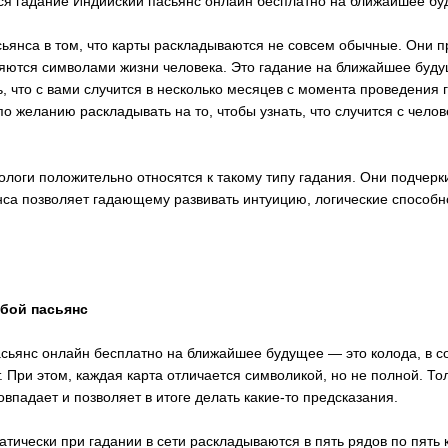
тся гадание Индийский пасьянс онлайн бесплатно на ближайшее бу
сьянса в том, что карты раскладываются не совсем обычные. Они 
ляются символами жизни человека. Это гадание на ближайшее будущ
ь, что с вами случится в несколько месяцев с момента проведения 
по желанию раскладывать на то, чтобы узнать, что случится с чело
ологи положительно относятся к такому типу гадания. Они подчерки
са позволяет гадающему развивать интуицию, логические способн
обой пасьянс
сьянс онлайн бесплатно на ближайшее будущее — это колода, в с
. При этом, каждая карта отличается символикой, но не полной. То
овпадает и позволяет в итоге делать какие-то предсказания.
тически при гадании в сети раскладываются в пять рядов по пять 