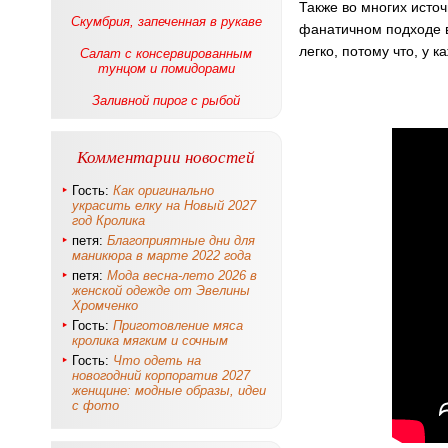
Также во многих источ
Скумбрия, запеченная в рукаве
фанатичном подходе в
легко, потому что, у 
Салат с консервированным
тунцом и помидорами
Заливной пирог с рыбой
Комментарии новостей
Гость:
Как оригинально
украсить елку на Новый 2027
год Кролика
петя:
Благоприятные дни для
маникюра в марте 2022 года
петя:
Мода весна-лето 2026 в
женской одежде от Эвелины
Хромченко
Гость:
Приготовление мяса
кролика мягким и сочным
Гость:
Что одеть на
новогодний корпоратив 2027
женщине: модные образы, идеи
с фото