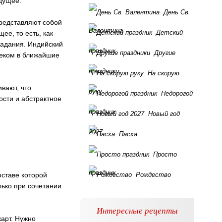
дущее.
День Св.
представляют собой
Валентина
Детский
ее, то есть, как
гадания. Индийский
праздник
Другие
веком в ближайшие
праздники
На скорую
вают, что
руку
Недорогой
ости и абстрактное
праздник
Новый год
2027
Пасха
Просто
праздник
оставе которой
Рождество
лько при сочетании
Интересные рецепты
карт. Нужно