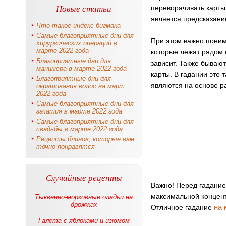
Новые статьи
переворачивать карты 
является предсказани
Что такое индекс бигмака
Самые благоприятные дни для
При этом важно поним
хирургических операций в
марте 2022 года
которые лежат рядом с
Благоприятные дни для
зависит. Также бывают
маникюра в марте 2022 года
карты. В гадании это
Благоприятные дни для
являются на основе р
окрашивания волос на март
2022 года
Самые благоприятные дни для
зачатия в марте 2022 года
Самые благоприятные дни для
свадьбы в марте 2022 года
Рецепты блинов, которые вам
точно понравятся
Случайные рецепты
Важно! Перед гадание
максимальной концент
Тыквенно-морковные оладьи на
дрожжах
на 
Отличное гадание
Галета с яблоками и изюмом