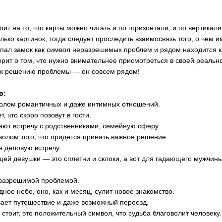
ит на то, что карты можно читать и по горизонтали, и по вертикали.
лько картинок, тогда следует проследить взаимосвязь того, о чем и
ыпал замок как символ неразрешимых проблем и рядом находится к
рит о том, что нужно внимательнее присмотреться в своей реально
 к решению проблемы — он совсем рядом!
в:
волом романтичных и даже интимных отношений.
, что скоро позовут в гости.
ают встречу с родственниками, семейную сферу.
волом того, что придется принять важное решение.
е деловую встречу.
щей девушки — это сплетни и склоки, а вот для гадающего мужчины
еразрешимой проблемой.
дное небо, оно, как и месяц, сулит новое знакомство.
вает путешествие и даже возможный переезд.
е стоит, это положительный символ, что судьба благоволит человеку.