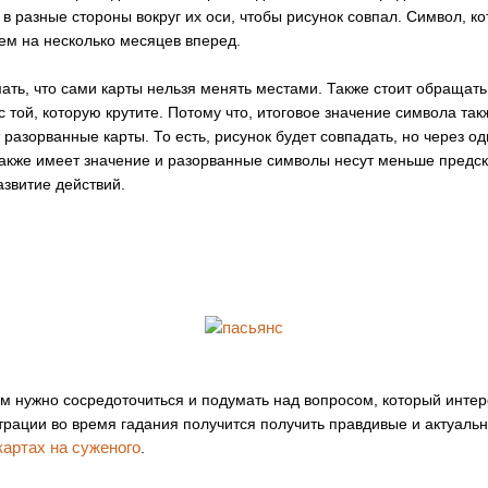
в разные стороны вокруг их оси, чтобы рисунок совпал. Символ, ко
ем на несколько месяцев вперед.
ать, что сами карты нельзя менять местами. Также стоит обращать
 той, которую крутите. Потому что, итоговое значение символа такж
 разорванные карты. То есть, рисунок будет совпадать, но через о
 также имеет значение и разорванные символы несут меньше предск
азвитие действий.
м нужно сосредоточиться и подумать над вопросом, который интере
рации во время гадания получится получить правдивые и актуаль
картах на суженого
.