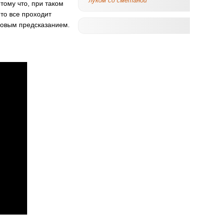
луком со сметаной
тому что, при таком
то все проходит
оговым предсказанием.