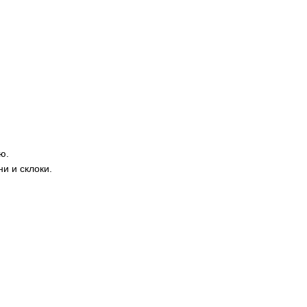
ю.
и и склоки.