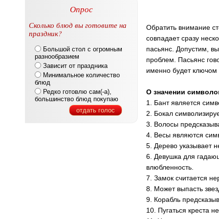
Опрос
Сколько блюд вы готовите на
Обратить внимание сто
праздник?
совпадает сразу неско
пасьянс. Допустим, в
Большой стол с огромным
разнообразием
проблем. Пасьянс гово
Зависит от праздника
именно будет ключом
Минимальное количество
блюд
Редко готовлю сам(-а),
О значении символо
большинство блюд покупаю
1. Бант является сим
отдать голос
2. Бокал символизирует
3. Волосы предсказыв
4. Весы являются сим
5. Дерево указывает н
6. Девушка для гадаю
влюбленность.
7. Замок считается н
8. Может выпасть звез
9. Корабль предсказы
10. Пугаться креста н