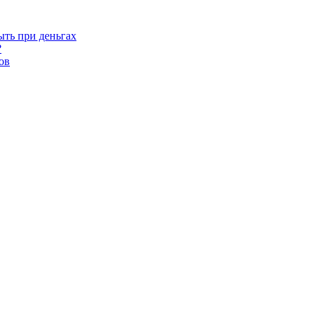
ыть при деньгах
?
ов