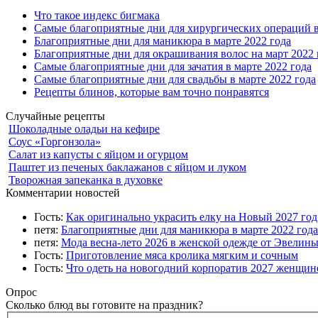
Что такое индекс бигмака
Самые благоприятные дни для хирургических операций в
Благоприятные дни для маникюра в марте 2022 года
Благоприятные дни для окрашивания волос на март 2022 
Самые благоприятные дни для зачатия в марте 2022 года
Самые благоприятные дни для свадьбы в марте 2022 года
Рецепты блинов, которые вам точно понравятся
Случайные рецепты
Шоколадные оладьи на кефире
Соус «Горгонзола»
Салат из капусты с яйцом и огурцом
Паштет из печеных баклажанов с яйцом и луком
Творожная запеканка в духовке
Комментарии новостей
Гость:
Как оригинально украсить елку на Новый 2027 го
петя:
Благоприятные дни для маникюра в марте 2022 года
петя:
Мода весна-лето 2026 в женской одежде от Эвелин
Гость:
Приготовление мяса кролика мягким и сочным
Гость:
Что одеть на новогодний корпоратив 2027 женщине
Опрос
Сколько блюд вы готовите на праздник?