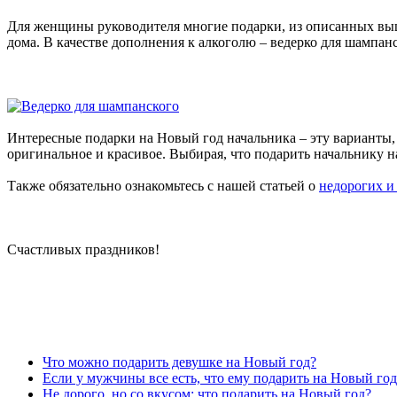
Для женщины руководителя многие подарки, из описанных выше
дома. В качестве дополнения к алкоголю – ведерко для шампанс
Интересные подарки на Новый год начальника – эту варианты, к
оригинальное и красивое. Выбирая, что подарить начальнику н
Также обязательно ознакомьтесь с нашей статьей о
недорогих и
Счастливых праздников!
Что можно подарить девушке на Новый год?
Если у мужчины все есть, что ему подарить на Новый год
Не дорого, но со вкусом: что подарить на Новый год?