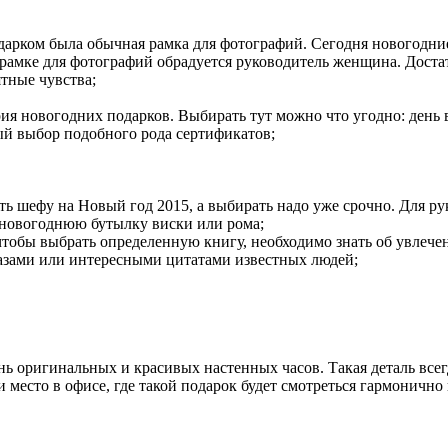
одарком была обычная рамка для фотографий. Сегодня новогодн
рамке для фотографий обрадуется руководитель женщина. Дост
ятные чувства;
я новогодних подарков. Выбирать тут можно что угодно: день в 
ый выбор подобного рода сертификатов;
рить шефу на Новый год 2015, а выбирать надо уже срочно. Для
 новогоднюю бутылку виски или рома;
, чтобы выбрать определенную книгу, необходимо знать об увлеч
азами или интересными цитатами известных людей;
нь оригинальных и красивых настенных часов. Такая деталь всег
 место в офисе, где такой подарок будет смотреться гармонично 