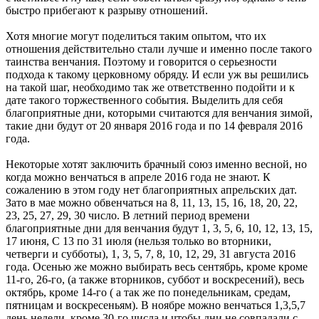
быстро прибегают к разрыву отношений.
Хотя многие могут поделиться таким опытом, что их
отношения действительно стали лучше и именно после такого
таинства венчания. Поэтому и говорится о серьезности
подхода к такому церковному обряду. И если уж вы решились
на такой шаг, необходимо так же ответственно подойти и к
дате такого торжественного события. Выделить для себя
благоприятные дни, которыми считаются для венчания зимой,
такие дни будут от 20 января 2016 года и по 14 февраля 2016
года.
Некоторые хотят заключить брачный союз именно весной, но
когда можно венчаться в апреле 2016 года не знают. К
сожалению в этом году нет благоприятных апрельских дат.
Зато в мае можно обвенчаться на 8, 11, 13, 15, 16, 18, 20, 22,
23, 25, 27, 29, 30 число. В летний период времени
благоприятные дни для венчания будут 1, 3, 5, 6, 10, 12, 13, 15,
17 июня, С 13 по 31 июля (нельзя только во вторники,
четверги и субботы), 1, 3, 5, 7, 8, 10, 12, 29, 31 августа 2016
года. Осенью же можно выбирать весь сентябрь, кроме кроме
11-го, 26-го, (а также вторников, суббот и воскресений), весь
октябрь, кроме 14-го ( а так же по понедельникам, средам,
пятницам и воскресеньям). В ноябре можно венчаться 1,3,5,7
день недели, кроме 30-го числа и чтобы дни не совпадали с