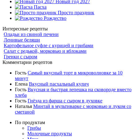
Новый год 2027
Пасха
Просто праздник
Рождество
Интересные рецепты
Оладьи из свиной печени
Ленивые беляши
Картофельное суфле с курицей и грибами
Салат с редькой, морковью и яблоками
Гренки с сыром
Комментарии рецептов
Гость
Самый вкусный торт в микроволновке за 10
минут
Елена
Вкусный пасхальный кулич
Гость
Вкусная и быстрая лепешка на сковороде вместо
хлеба
Гость
Гнёзда из фарша с сыром в духовке
Наталья
Минтай в мультиварке с морковью и луком со
сметаной
По продуктам
Грибы
Молочные продукты