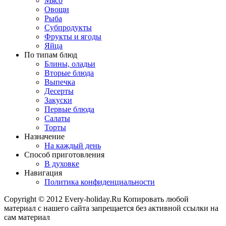
Мясо
Овощи
Рыба
Субпродукты
Фрукты и ягоды
Яйца
По типам блюд
Блины, оладьи
Вторые блюда
Выпечка
Десерты
Закуски
Первые блюда
Салаты
Торты
Назначение
На каждый день
Способ приготовления
В духовке
Навигация
Политика конфиденциальности
Copyright © 2012 Every-holiday.Ru Копировать любой
материал с нашего сайта запрещается без активной ссылки на
сам материал