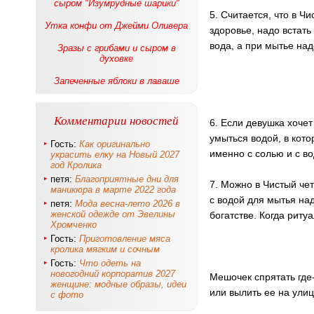
сыром "Изумрудные шарики"
5. Считается, что в Ч
Утка конфи от Джейми Оливера
здоровье, надо встать
вода, а при мытье над
Зразы с грибами и сыром в
духовке
Запеченные яблоки в лаваше
Комментарии новостей
6. Если девушка хочет
умыться водой, в кото
Гость:
Как оригинально
именно с солью и с во
украсить елку на Новый 2027
год Кролика
петя:
Благоприятные дни для
7. Можно в Чистый чет
маникюра в марте 2022 года
с водой для мытья над
петя:
Мода весна-лето 2026 в
женской одежде от Эвелины
богатстве. Когда риту
Хромченко
Гость:
Приготовление мяса
кролика мягким и сочным
Гость:
Что одеть на
новогодний корпоратив 2027
Мешочек спрятать где
женщине: модные образы, идеи
или вылить ее на улиц
с фото