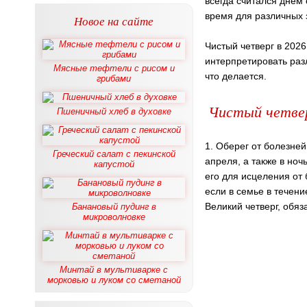
всегда считался днем 
время для различных 
Новое на сайте
Чистый четверг в 2026
интерпретировать раз
Мясные тефтели с рисом и
что делается.
грибами
Чистый четвер
Пшеничный хлеб в духовке
1. Оберег от болезней
Греческий салат с пекинской
апреля, а также в ноч
капустой
его для исцеления от 
если в семье в течени
Великий четверг, обяз
Банановый пудинг в
микроволновке
Минтай в мультиварке с
морковью и луком со сметаной