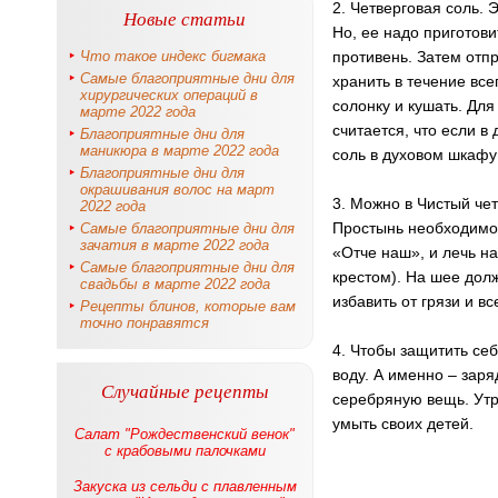
2. Четверговая соль. 
Новые статьи
Но, ее надо приготов
Что такое индекс бигмака
противень. Затем отпр
Самые благоприятные дни для
хранить в течение все
хирургических операций в
солонку и кушать. Для
марте 2022 года
считается, что если в
Благоприятные дни для
маникюра в марте 2022 года
соль в духовом шкафу 
Благоприятные дни для
окрашивания волос на март
3. Можно в Чистый чет
2022 года
Простынь необходимо 
Самые благоприятные дни для
зачатия в марте 2022 года
«Отче наш», и лечь на
Самые благоприятные дни для
крестом). На шее долж
свадьбы в марте 2022 года
избавить от грязи и в
Рецепты блинов, которые вам
точно понравятся
4. Чтобы защитить себ
воду. А именно – заря
Случайные рецепты
серебряную вещь. Утро
умыть своих детей.
Салат "Рождественский венок"
с крабовыми палочками
Закуска из сельди с плавленным