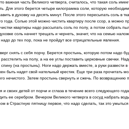
Это важная часть Великого четверга, считалось, что такая соль име
ить. Для этого берется четыре килограмма соли, которую необходи
авить в духовку на десять минут. После этого пересыпать соль в т
го года. Солью этой можно чистить квартиру после ссор, а можно п
 чистки квартиры надо рассыпать соль по полу, а потом собрать пы
 духовке соль начнет трещать и чернеть, значит, что на семью налож
надо до тех пор, пока не пройдут все отрицательные явления.
верг снять с себя порчу. Берется простынь, которую потом надо бу
расстелить на полу, а на ее углы поставить церковные свечки. Над
 спину (на простынь). Ноги надо держать вместе, а руки развести в
ен быть надет свой нательный крестик. Еще три раза прочитать мо
сего нечистого. Затем простынь свернуть и сжечь. По возвращению 
я и своих детей от порчи и сглаза в течение всего следующего год
дить ее серебром. Вечером Великого четверга в сосуд набрать воды
м в Страстную пятницу первое, что надо сделать, так это умыться 