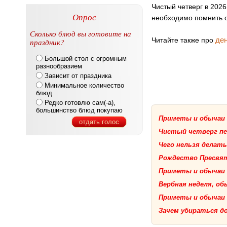
Чистый четверг в 2026
Опрос
необходимо помнить о
Сколько блюд вы готовите на
де
Читайте также про
праздник?
Большой стол с огромным
разнообразием
Зависит от праздника
Минимальное количество
блюд
Редко готовлю сам(-а),
большинство блюд покупаю
Приметы и обычаи 
отдать голос
Чистый четверг пе
Чего нельзя делат
Рождество Пресвя
Приметы и обычаи 
Вербная неделя, о
Приметы и обычаи 
Зачем убираться д