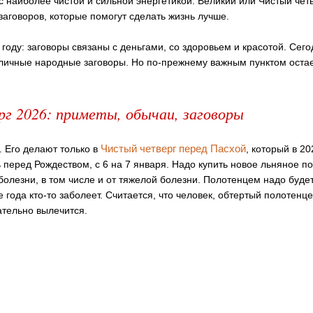
с наиболее чистой и сильной энергетикой. Великий или Чистый чет
заговоров, которые помогут сделать жизнь лучше.
 году: заговоры связаны с деньгами, со здоровьем и красотой. Се
личные народные заговоры. Но по-прежнему важным пунктом остает
г 2026: приметы, обычаи, заговоры
Чистый четверг перед Пасхой
. Его делают только в
, который в 20
ь перед Рождеством, с 6 на 7 января. Надо купить новое льняное п
болезни, в том числе и от тяжелой болезни. Полотенцем надо будет
е года кто-то заболеет. Считается, что человек, обтертый полотенц
ательно вылечится.