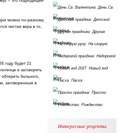
верг – это подходящее
День Св.
Валентина
Детский
годня можно по-разному
ся чистая вера в то,
праздник
Другие
праздники
На скорую
руку
Недорогой
26 году будет 21
праздник
Новый год
олотенце и заговорить
 обтереть больного,
2027
Пасха
ем, заговоренным в
Просто
праздник
Рождество
Интересные рецепты