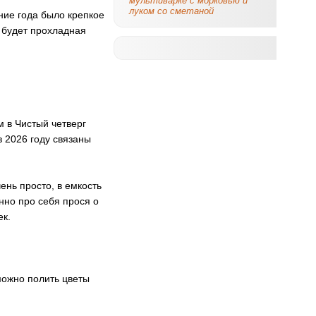
мультиварке с морковью и
луком со сметаной
ение года было крепкое
о будет прохладная
м в Чистый четверг
в 2026 году связаны
ень просто, в емкость
нно про себя прося о
ек.
можно полить цветы