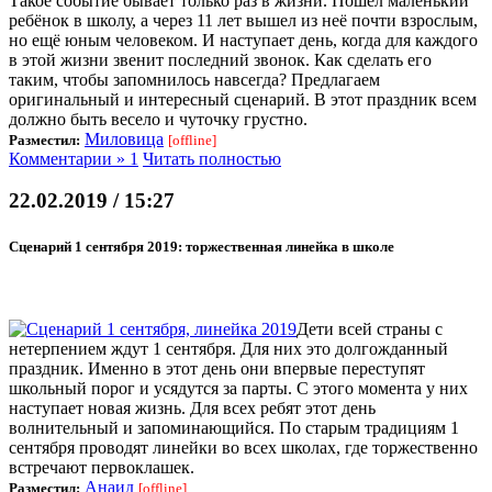
Такое событие бывает только раз в жизни. Пошёл маленький
ребёнок в школу, а через 11 лет вышел из неё почти взрослым,
но ещё юным человеком. И наступает день, когда для каждого
в этой жизни звенит последний звонок. Как сделать его
таким, чтобы запомнилось навсегда? Предлагаем
оригинальный и интересный сценарий. В этот праздник всем
должно быть весело и чуточку грустно.
Миловица
Разместил:
[offline]
Комментарии » 1
Читать полностью
22.02.2019 / 15:27
Сценарий 1 сентября 2019: торжественная линейка в школе
Дети всей страны с
нетерпением ждут 1 сентября. Для них это долгожданный
праздник. Именно в этот день они впервые переступят
школьный порог и усядутся за парты. С этого момента у них
наступает новая жизнь. Для всех ребят этот день
волнительный и запоминающийся. По старым традициям 1
сентября проводят линейки во всех школах, где торжественно
встречают первоклашек.
Анаид
Разместил:
[offline]