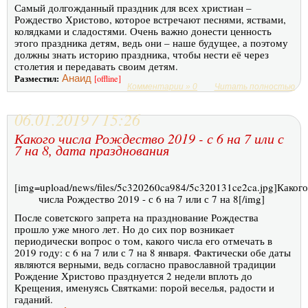
Самый долгожданный праздник для всех христиан –
Рождество Христово, которое встречают песнями, яствами,
колядками и сладостями. Очень важно донести ценность
этого праздника детям, ведь они – наше будущее, а поэтому
должны знать историю праздника, чтобы нести её через
столетия и передавать своим детям.
Разместил:
Анаид
[offline]
Комментарии » 0
Читать полностью
06.01.2019 / 15:26
Какого числа Рождество 2019 - с 6 на 7 или с
7 на 8, дата празднования
[img=upload/news/files/5c320260ca984/5c320131ce2ca.jpg]Какого
числа Рождество 2019 - с 6 на 7 или с 7 на 8[/img]
После советского запрета на празднование Рождества
прошло уже много лет. Но до сих пор возникает
периодически вопрос о том, какого числа его отмечать в
2019 году: с 6 на 7 или с 7 на 8 января. Фактически обе даты
являются верными, ведь согласно православной традиции
Рождение Христово празднуется 2 недели вплоть до
Крещения, именуясь Святками: порой веселья, радости и
гаданий.