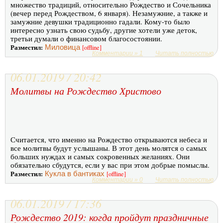
множество традиций, относительно Рождество и Сочельника
(вечер перед Рождеством, 6 января). Незамужние, а также и
замужние девушки традиционно гадали. Кому-то было
интересно узнать свою судьбу, другие хотели уже деток,
третьи думали о финансовом благосостоянии.
Разместил:
Миловица
[offline]
Комментарии » 1
Читать полностью
06.01.2019 / 20:42
Молитвы на Рождество Христово
Считается, что именно на Рождество открываются небеса и
все молитвы будут услышаны. В этот день молятся о самых
больших нуждах и самых сокровенных желаниях. Они
обязательно сбудутся, если у вас при этом добрые помыслы.
Разместил:
Кукла в бантиках
[offline]
Комментарии » 0
Читать полностью
06.01.2019 / 17:36
Рождество 2019: когда пройдут праздничные