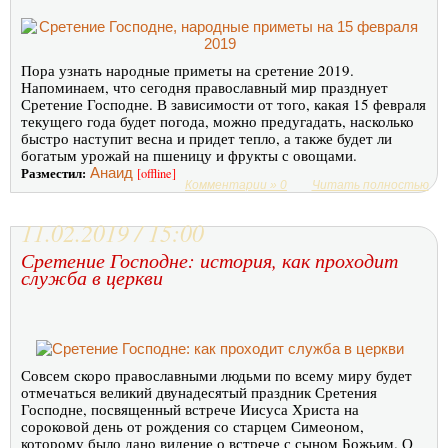
Пора узнать народные приметы на сретение 2019.
Напоминаем, что сегодня православный мир празднует
Сретение Господне. В зависимости от того, какая 15 февраля
текущего года будет погода, можно предугадать, насколько
быстро наступит весна и придет тепло, а также будет ли
богатым урожай на пшеницу и фрукты с овощами.
Разместил:
Анаид
[offline]
Комментарии » 0
Читать полностью
11.02.2019 / 15:00
Сретение Господне: история, как проходит
служба в церкви
Совсем скоро православными людьми по всему миру будет
отмечаться великий двунадесятый праздник Сретения
Господне, посвященный встрече Иисуса Христа на
сороковой день от рождения со старцем Симеоном,
которому было дано видение о встрече с сыном Божьим. О