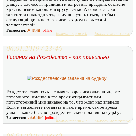
улицу, а соблюсти традиции и встретить праздник согласно
христианским канонам в кругу семьи. А если все-таки
захочется поколядовать, то лучше утеплиться, чтобы на
следующий день не отлеживаться дома с высокой
температурой.
Разместил:
Анаид
[offline]
Комментарии » 0
Читать полностью
06.01.2019 / 23:46
Гадания на Рождество - как правильно
Рождественская ночь – самая завораживающая ночь, все
потому что, именно в это время открывает нам
потусторонний мир занавес на то, что ждет нас впереди.
Если и вы желаете погадать в такое время, самое время
узнать, какие бывают рождественские гадания на судьбу.
Разместил:
viki0884
[offline]
Комментарии » 1
Читать полностью
06.01.2019 / 23:30