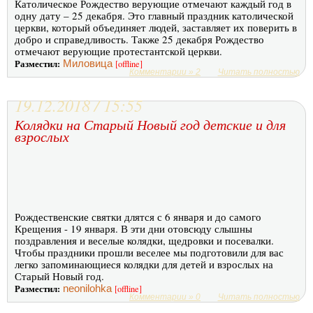
Католическое Рождество верующие отмечают каждый год в
одну дату – 25 декабря. Это главный праздник католической
церкви, который объединяет людей, заставляет их поверить в
добро и справедливость. Также 25 декабря Рождество
отмечают верующие протестантской церкви.
Разместил:
Миловица
[offline]
Комментарии » 2
Читать полностью
19.12.2018 / 15:55
Колядки на Старый Новый год детские и для
взрослых
Рождественские святки длятся с 6 января и до самого
Крещения - 19 января. В эти дни отовсюду слышны
поздравления и веселые колядки, щедровки и посевалки.
Чтобы праздники прошли веселее мы подготовили для вас
легко запоминающиеся колядки для детей и взрослых на
Старый Новый год.
Разместил:
neonilohka
[offline]
Комментарии » 0
Читать полностью