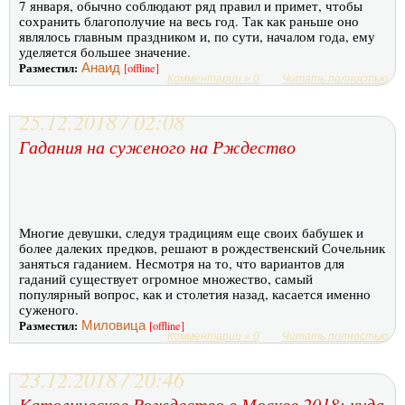
7 января, обычно соблюдают ряд правил и примет, чтобы
сохранить благополучие на весь год. Так как раньше оно
являлось главным праздником и, по сути, началом года, ему
уделяется большее значение.
Разместил:
Анаид
[offline]
Комментарии » 0
Читать полностью
25.12.2018 / 02:08
Гадания на суженого на Рждество
Многие девушки, следуя традициям еще своих бабушек и
более далеких предков, решают в рождественский Сочельник
заняться гаданием. Несмотря на то, что вариантов для
гаданий существует огромное множество, самый
популярный вопрос, как и столетия назад, касается именно
суженого.
Разместил:
Миловица
[offline]
Комментарии » 0
Читать полностью
23.12.2018 / 20:46
Католическое Рождество в Москве 2018: куда