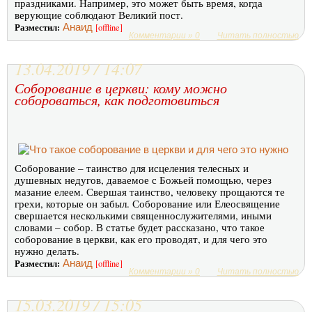
праздниками. Например, это может быть время, когда
верующие соблюдают Великий пост.
Разместил:
Анаид
[offline]
Комментарии » 0
Читать полностью
13.04.2019 / 14:07
Соборование в церкви: кому можно
собороваться, как подготовиться
Соборование – таинство для исцеления телесных и
душевных недугов, даваемое с Божьей помощью, через
мазание елеем. Свершая таинство, человеку прощаются те
грехи, которые он забыл. Соборование или Елеосвящение
свершается несколькими священнослужителями, иными
словами – собор. В статье будет рассказано, что такое
соборование в церкви, как его проводят, и для чего это
нужно делать.
Разместил:
Анаид
[offline]
Комментарии » 0
Читать полностью
15.03.2019 / 15:05