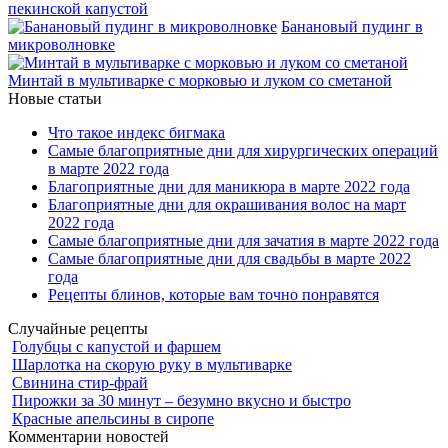
пекинской капустой
Банановый пудинг в
микроволновке
Минтай в мультиварке с морковью и луком со сметаной
Новые статьи
Что такое индекс бигмака
Самые благоприятные дни для хирургических операций
в марте 2022 года
Благоприятные дни для маникюра в марте 2022 года
Благоприятные дни для окрашивания волос на март
2022 года
Самые благоприятные дни для зачатия в марте 2022 года
Самые благоприятные дни для свадьбы в марте 2022
года
Рецепты блинов, которые вам точно понравятся
Случайные рецепты
Голубцы с капустой и фаршем
Шарлотка на скорую руку в мультиварке
Свинина стир-фрай
Пирожки за 30 минут – безумно вкусно и быстро
Красные апельсины в сиропе
Комментарии новостей