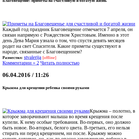
Благовещение: приметы на счастливую и богатую жизнь
Каждый год праздник Благовещение отмечается 7 апреля, он
связан напрямую с Рождеством Христовым. Именно в этот
день Дева Мария узнала о том, что спустя девять месяцев
родит на свет Спасителя. Какие приметы существуют в
народе, связанные с Благовещением?
stvalerija
Разместил:
[offline]
Комментарии » 2
Читать полностью
06.04.2016 / 11:26
Крыжма для крещения ребенка своими руками
Крыжма – полотно, в
которое заворачивают малыша во время крещения после
купели. К нему особые требования. Во-первых, оно должно
быть новое. Во-вторых, белого цвета. В-третьих, его нельзя
стирать ни перед крещением, ни после. Крыжму можно
купить готовую, но, как-то опасно заворачивать ребенка в