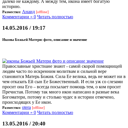
далеко не каждому. А между тем, икона имеет богатую
историю.
Анаид
Разместил:
[offline]
Комментарии » 0
Читать полностью
14.05.2016 / 19:17
Иконы Божьей Матери: фото, описание и значение
Православные христиане знают - самой скорой помощницей
людям часто по искренним молитвам и сильной вере
становится Матерь Божия. Сила Ее велика, ведь не может ни в
чем отказать Ей сын Ее Божественный. И если уж со слезами
просит она Его – всегда посылает помощь тем, о ком просит
Пречистая. Потому так много икон написано в разные века
Богоматери, потому и столько чудес в истории отмечено,
происходящих у Ее икон.
otera
Разместил:
[offline]
Комментарии » 0
Читать полностью
13.05.2016 / 20:40