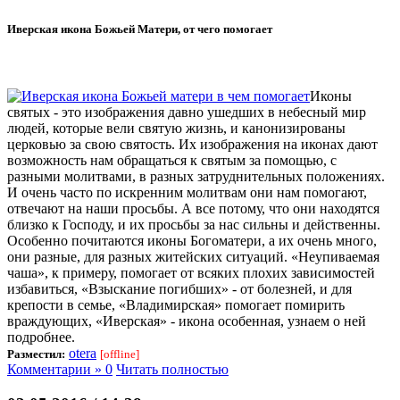
Иверская икона Божьей Матери, от чего помогает
Иконы
святых - это изображения давно ушедших в небесный мир
людей, которые вели святую жизнь, и канонизированы
церковью за свою святость. Их изображения на иконах дают
возможность нам обращаться к святым за помощью, с
разными молитвами, в разных затруднительных положениях.
И очень часто по искренним молитвам они нам помогают,
отвечают на наши просьбы. А все потому, что они находятся
близко к Господу, и их просьбы за нас сильны и действенны.
Особенно почитаются иконы Богоматери, а их очень много,
они разные, для разных житейских ситуаций. «Неупиваемая
чаша», к примеру, помогает от всяких плохих зависимостей
избавиться, «Взыскание погибших» - от болезней, и для
крепости в семье, «Владимирская» помогает помирить
враждующих, «Иверская» - икона особенная, узнаем о ней
подробнее.
otera
Разместил:
[offline]
Комментарии » 0
Читать полностью