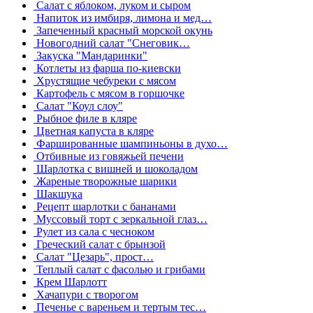
Салат с яблоком, луком и сыром
Напиток из имбиря, лимона и мед…
Запеченный красный морской окунь
Новогодний салат "Снеговик…
Закуска "Мандаринки"
Котлеты из фарша по-киевски
Хрустящие чебуреки с мясом
Картофель с мясом в горшочке
Салат "Коул слоу"
Рыбное филе в кляре
Цветная капуста в кляре
Фаршированные шампиньоны в духо…
Отбивные из говяжьей печени
Шарлотка с вишней и шоколадом
Жареные творожные шарики
Шакшука
Рецепт шарлотки с бананами
Муссовый торт с зеркальной глаз…
Рулет из сала с чесноком
Греческий салат с брынзой
Салат "Цезарь", прост…
Теплый салат с фасолью и грибами
Крем Шарлотт
Хачапури с творогом
Печенье с вареньем и тертым тес…