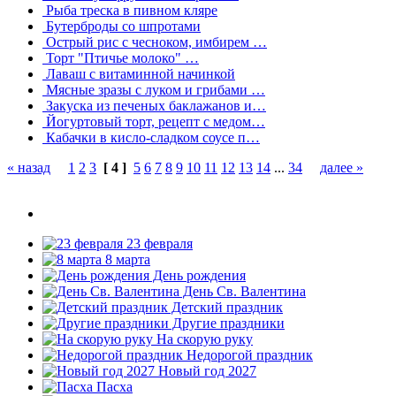
Рыба треска в пивном кляре
Бутерброды со шпротами
Острый рис с чесноком, имбирем …
Торт "Птичье молоко" …
Лаваш с витаминной начинкой
Мясные зразы с луком и грибами …
Закуска из печеных баклажанов и…
Йогуртовый торт, рецепт с медом…
Кабачки в кисло-сладком соусе п…
« назад
1
2
3
[ 4 ]
5
6
7
8
9
10
11
12
13
14
...
34
далее »
23 февраля
8 марта
День рождения
День Св. Валентина
Детский праздник
Другие праздники
На скорую руку
Недорогой праздник
Новый год 2027
Пасха