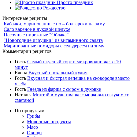
Просто праздник
Рождество
Интересные рецепты
Кабачки, маринованные по – болгарски на зиму
Сало вареное в луковой шелухе
Песочные пирожные "Облака"
"Новогодние игрушки" из витаминного салата
Маринованные помидоры с сельдереем на зиму
Комментарии рецептов
Гость
Самый вкусный торт в микроволновке за 10
минут
Елена
Вкусный пасхальный кулич
Гость
Вкусная и быстрая лепешка на сковороде вместо
хлеба
Гость
Гнёзда из фарша с сыром в духовке
Наталья
Минтай в мультиварке с морковью и луком со
сметаной
По продуктам
Грибы
Молочные продукты
Мясо
Овощи