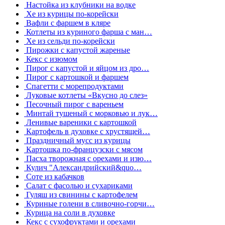
Настойка из клубники на водке
Хе из курицы по-корейски
Вафли с фаршем в кляре
Котлеты из куриного фарша с ман…
Хе из сельди по-корейски
Пирожки с капустой жареные
Кекс с изюмом
Пирог с капустой и яйцом из дро…
Пирог с картошкой и фаршем
Спагетти с морепродуктами
Луковые котлеты «Вкусно до слез»
Песочный пирог с вареньем
Минтай тушеный с морковью и лук…
Ленивые вареники с картошкой
Картофель в духовке с хрустящей…
Праздничный мусс из курицы
Картошка по-французски с мясом
Пасха творожная с орехами и изю…
Кулич "Александрийский&quo…
Соте из кабачков
Салат с фасолью и сухариками
Гуляш из свинины с картофелем
Куриные голени в сливочно-горчи…
Курица на соли в духовке
Кекс с сухофруктами и орехами