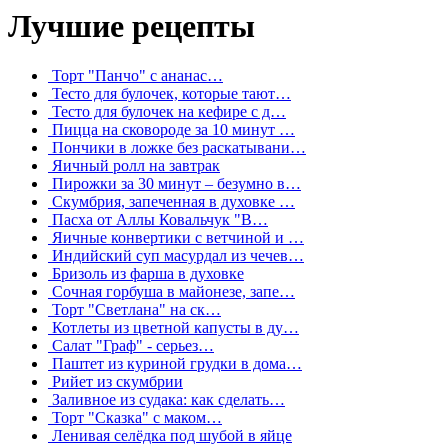
Лучшие рецепты
Торт "Панчо" с ананас…
Тесто для булочек, которые тают…
Тесто для булочек на кефире с д…
Пицца на сковороде за 10 минут …
Пончики в ложке без раскатывани…
Яичный ролл на завтрак
Пирожки за 30 минут – безумно в…
Скумбрия, запеченная в духовке …
Пасха от Аллы Ковальчук "В…
Яичные конвертики с ветчиной и …
Индийский суп масурдал из чечев…
Бризоль из фарша в духовке
Сочная горбуша в майонезе, запе…
Торт "Светлана" на ск…
Котлеты из цветной капусты в ду…
Салат "Граф" - серьез…
Паштет из куриной грудки в дома…
Рийет из скумбрии
Заливное из судака: как сделать…
Торт "Сказка" с маком…
Ленивая селёдка под шубой в яйце