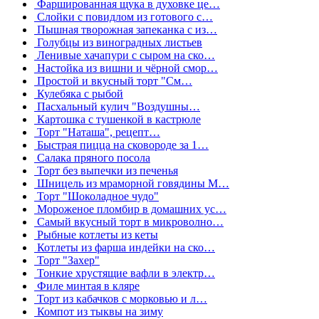
Фаршированная щука в духовке це…
Слойки с повидлом из готового с…
Пышная творожная запеканка с из…
Голубцы из виноградных листьев
Ленивые хачапури с сыром на ско…
Настойка из вишни и чёрной смор…
Простой и вкусный торт "См…
Кулебяка с рыбой
Пасхальный кулич "Воздушны…
Картошка с тушенкой в кастрюле
Торт "Наташа", рецепт…
Быстрая пицца на сковороде за 1…
Салака пряного посола
Торт без выпечки из печенья
Шницель из мраморной говядины М…
Торт "Шоколадное чудо"
Мороженое пломбир в домашних ус…
Самый вкусный торт в микроволно…
Рыбные котлеты из кеты
Котлеты из фарша индейки на ско…
Торт "Захер"
Тонкие хрустящие вафли в электр…
Филе минтая в кляре
Торт из кабачков с морковью и л…
Компот из тыквы на зиму