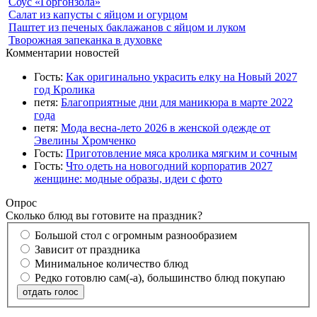
Соус «Горгонзола»
Салат из капусты с яйцом и огурцом
Паштет из печеных баклажанов с яйцом и луком
Творожная запеканка в духовке
Комментарии новостей
Гость:
Как оригинально украсить елку на Новый 2027
год Кролика
петя:
Благоприятные дни для маникюра в марте 2022
года
петя:
Мода весна-лето 2026 в женской одежде от
Эвелины Хромченко
Гость:
Приготовление мяса кролика мягким и сочным
Гость:
Что одеть на новогодний корпоратив 2027
женщине: модные образы, идеи с фото
Опрос
Сколько блюд вы готовите на праздник?
Большой стол с огромным разнообразием
Зависит от праздника
Минимальное количество блюд
Редко готовлю сам(-а), большинство блюд покупаю
отдать голос