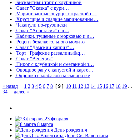
Бисквитный торт с клубникой
Салат "Сказка" с кури…
Маринованные огурцы с красной с…
Хрустящие и сладкие маринованны…
Чакапули по-грузински
Салат "Анастасия" с п…
Кабачки, тушеные с морковью и л…
Рецепт безалкогольного мохито
Салат "Дамский каприз"…
Торт "Графские развалины&q…
Салат "Венеция"
Пирог с клубникой и сметанной з…
Овощное рагу с капустой и карто…
Окрошка с колбасой на сыворотке
« назад
1
2
3
4
5
6
7
8
[ 9 ]
10
11
12
13
14
15
16
17
18
19
...
34
далее »
23 февраля
8 марта
День рождения
День Св. Валентина