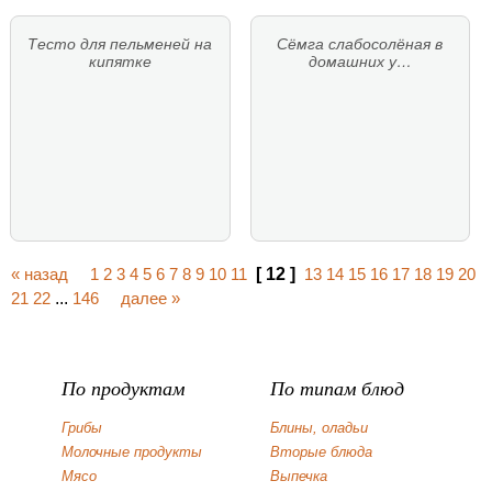
Тесто для пельменей на
Сёмга слабосолёная в
кипятке
домашних у…
« назад
1
2
3
4
5
6
7
8
9
10
11
[ 12 ]
13
14
15
16
17
18
19
20
21
22
...
146
далее »
По продуктам
По типам блюд
Грибы
Блины, оладьи
Молочные продукты
Вторые блюда
Мясо
Выпечка