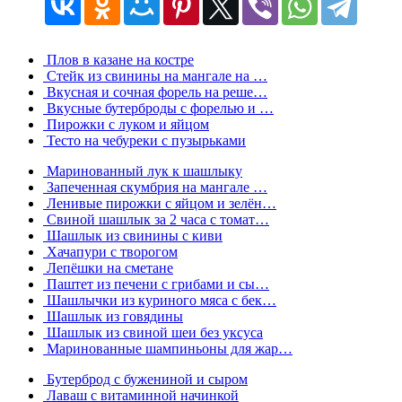
Плов в казане на костре
Стейк из свинины на мангале на …
Вкусная и сочная форель на реше…
Вкусные бутерброды с форелью и …
Пирожки с луком и яйцом
Тесто на чебуреки с пузырьками
Маринованный лук к шашлыку
Запеченная скумбрия на мангале …
Ленивые пирожки с яйцом и зелён…
Свиной шашлык за 2 часа с томат…
Шашлык из свинины с киви
Хачапури с творогом
Лепёшки на сметане
Паштет из печени с грибами и сы…
Шашлычки из куриного мяса с бек…
Шашлык из говядины
Шашлык из свиной шеи без уксуса
Маринованные шампиньоны для жар…
Бутерброд с бужениной и сыром
Лаваш с витаминной начинкой