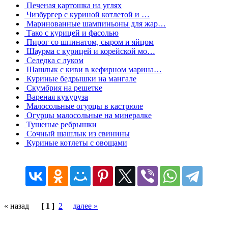
Печеная картошка на углях
Чизбургер с куриной котлетой и …
Маринованные шампиньоны для жар…
Тако с курицей и фасолью
Пирог со шпинатом, сыром и яйцом
Шаурма с курицей и корейской мо…
Селедка с луком
Шашлык с киви в кефирном марина…
Куриные бедрышки на мангале
Скумбрия на решетке
Вареная кукуруза
Малосольные огурцы в кастрюле
Огурцы малосольные на минералке
Тушеные ребрышки
Сочный шашлык из свинины
Куриные котлеты с овощами
« назад
[ 1 ]
2
далее »