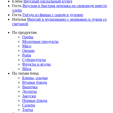
Елена
Вкусный пасхальный кулич
Гость
Вкусная и быстрая лепешка на сковороде вместо
хлеба
Гость
Гнёзда из фарша с сыром в духовке
Наталья
Минтай в мультиварке с морковью и луком со
сметаной
По продуктам
Грибы
Молочные продукты
Мясо
Овощи
Рыба
Субпродукты
Фрукты и ягоды
Яйца
По типам блюд
Блины, оладьи
Вторые блюда
Выпечка
Десерты
Закуски
Первые блюда
Салаты
Торты