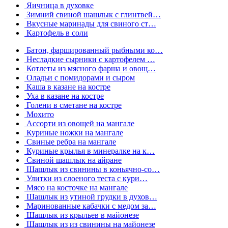
Яичница в духовке
Зимний свиной шашлык с глинтвей…
Вкусные маринады для свиного ст…
Картофель в соли
Батон, фаршированный рыбными ко…
Несладкие сырники с картофелем …
Котлеты из мясного фарша и овощ…
Оладьи с помидорами и сыром
Каша в казане на костре
Уха в казане на костре
Голени в сметане на костре
Мохито
Ассорти из овощей на мангале
Куриные ножки на мангале
Свиные ребра на мангале
Куриные крылья в минералке на к…
Свиной шашлык на айране
Шашлык из свинины в коньячно-со…
Улитки из слоеного теста с кури…
Мясо на косточке на мангале
Шашлык из утиной грудки в духов…
Маринованные кабачки с медом за…
Шашлык из крыльев в майонезе
Шашлык из из свинины на майонезе