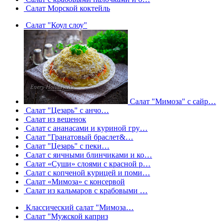
Салат Морской коктейль
Салат "Коул слоу"
Салат "Мимоза" с сайр…
Салат "Цезарь" с анчо…
Салат из вешенок
Салат с ананасами и куриной гру…
Салат "Гранатовый браслет&…
Салат "Цезарь" с пеки…
Салат с яичными блинчиками и ко…
Салат «Суши» слоями с красной р…
Салат с копченой курицей и поми…
Салат «Мимоза» с консервой
Салат из кальмаров с крабовыми …
Классический салат "Мимоза…
Салат "Мужской каприз