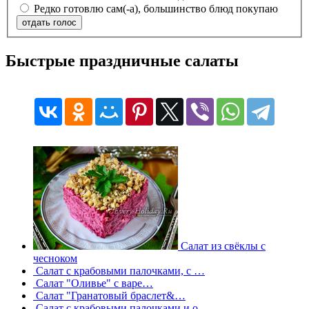
Редко готовлю сам(-а), большинство блюд покупаю
отдать голос
Быстрые праздничные салаты
Салат из свёклы с
чесноком
Салат с крабовыми палочками, с …
Салат "Оливье" с варе…
Салат "Гранатовый браслет&…
Салат с крабовыми палочками и о…