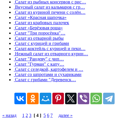
Салат из рыбных консервов с рис…
Вкусный салат из кальмаров с гр…
Салат из куриной печени с солён…
Салат «Красная шапочка»
Салат из крабовых палочек
Салат «Берёзовая роща»
Салат "Три поросёнка"…
Салат из отварной рыбы
Салат с курицей и грибами
Салат-коктейль с курицей и пеки…
Нежный салат из отварного курин…
Салат "Рандеву" с чип…
Салат "Гурман" с капу…
Салат с селедкой, картофелем и …
Салат со шпротами и сухариками
Салат с грибами "Деревенск…
« назад
1
2
3
[ 4 ]
5
6
7
далее »