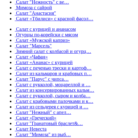
Салат "Нежность" с ве…
Мимоза с сайрой
Салат "Анастасия"
Салат «Тбилиси» с красной фасол…
Салат с курицей и ананасом
Огурцы по-корейски с мясом
Салат «Мужской каприз»
Салат "Марсель"
Зимний салат с колбасой и огурц…
Салат «Чафан»
Салат «Ананас» с курицей
Салат с печенью трески и картоф…
Салат из кальмаров и крабовых п…
Салат "Парус" с чипса…
Салат с рукколой, моцареллой и …
Салат из консервированных кальм…
Салат с рукколой, сыром и колба…
Салат с крабовыми палочками и к…
Салат из сельдерея с курицей и …
Салат "Нежный" с апел…
Салат «Греческий»
Салат "Гранатовый браслет&…
Салат Невеста
Салат "Мимоза" из рыб…