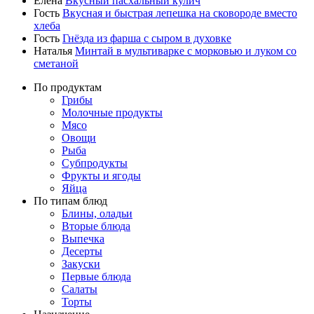
Елена
Вкусный пасхальный кулич
Гость
Вкусная и быстрая лепешка на сковороде вместо
хлеба
Гость
Гнёзда из фарша с сыром в духовке
Наталья
Минтай в мультиварке с морковью и луком со
сметаной
По продуктам
Грибы
Молочные продукты
Мясо
Овощи
Рыба
Субпродукты
Фрукты и ягоды
Яйца
По типам блюд
Блины, оладьи
Вторые блюда
Выпечка
Десерты
Закуски
Первые блюда
Салаты
Торты