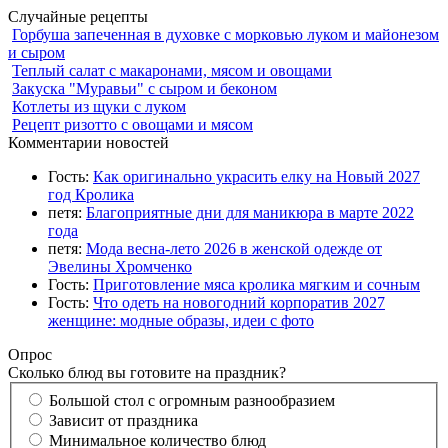
Случайные рецепты
Горбуша запеченная в духовке с морковью луком и майонезом
и сыром
Теплый салат с макаронами, мясом и овощами
Закуска "Муравьи" с сыром и беконом
Котлеты из щуки с луком
Рецепт ризотто с овощами и мясом
Комментарии новостей
Гость:
Как оригинально украсить елку на Новый 2027
год Кролика
петя:
Благоприятные дни для маникюра в марте 2022
года
петя:
Мода весна-лето 2026 в женской одежде от
Эвелины Хромченко
Гость:
Приготовление мяса кролика мягким и сочным
Гость:
Что одеть на новогодний корпоратив 2027
женщине: модные образы, идеи с фото
Опрос
Сколько блюд вы готовите на праздник?
Большой стол с огромным разнообразием
Зависит от праздника
Минимальное количество блюд