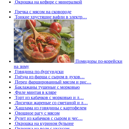
Окрошка на кефире с минералкой
Гречка с мясом на сковороде
Тонкие хрустящие вафли в электр…
Помидоры по-корейски
на зиму
Говядина по-бургундски
Гнёзда из фарша с сыром в духов…
Перец фаршированный мясом и рис…
Баклажаны тушеные с морковью
Филе минтая в кляре
Торт из кабачков с морковью и л…
Лисички жареные со сметаной и л…
Хашлама из говядины с картофелем
Овощное рагу с мясом
Рулет из кабачков с сыром и чес…
Окрошка на курином бульоне
Окрошка на воде с уксусом