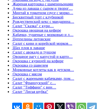
Жареная картошка с шампиньонами
Ачма из лаваша с сыром и творог…
Минтай в томатном соусе с морко…
Бисквитный торт с клубникой
Рождественский кекс с мандарина…
Салат "Сказка" с кури…
Окрошка овощная на кефире
Кабачки, тушеные с морковью и л…
Цеппелины литовские
Салат с киви и корейской морков…
Шах плов в лаваше
Салат с авокадо и тунцом
Овощное рагу с капустой и карто…
Окрошка с курицей на кефире
Окрошка со щавелем
Морковные котлеты как в детском…
Окрошка с мясом
Салат с жареными кабачками, пом…
Салат "Французский" с…
Салат "Тиффани" с вин…
Салат "Лисья шубка"