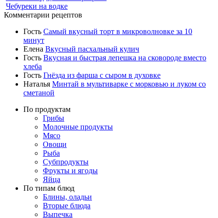
Чебуреки на водке
Комментарии рецептов
Гость
Самый вкусный торт в микроволновке за 10
минут
Елена
Вкусный пасхальный кулич
Гость
Вкусная и быстрая лепешка на сковороде вместо
хлеба
Гость
Гнёзда из фарша с сыром в духовке
Наталья
Минтай в мультиварке с морковью и луком со
сметаной
По продуктам
Грибы
Молочные продукты
Мясо
Овощи
Рыба
Субпродукты
Фрукты и ягоды
Яйца
По типам блюд
Блины, оладьи
Вторые блюда
Выпечка