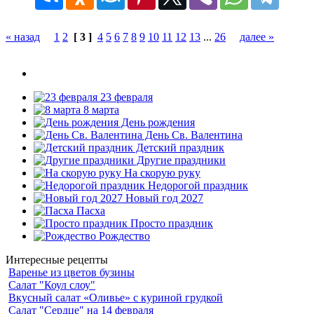
« назад
1
2
[ 3 ]
4
5
6
7
8
9
10
11
12
13
...
26
далее »
23 февраля
8 марта
День рождения
День Св. Валентина
Детский праздник
Другие праздники
На скорую руку
Недорогой праздник
Новый год 2027
Пасха
Просто праздник
Рождество
Интересные рецепты
Варенье из цветов бузины
Салат "Коул слоу"
Вкусный салат «Оливье» с куриной грудкой
Салат "Сердце" на 14 февраля