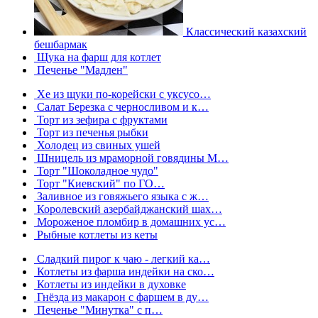
Классический казахский
бешбармак
Щука на фарш для котлет
Печенье "Мадлен"
Хе из щуки по-корейски с уксусо…
Салат Березка с черносливом и к…
Торт из зефира с фруктами
Торт из печенья рыбки
Холодец из свиных ушей
Шницель из мраморной говядины М…
Торт "Шоколадное чудо"
Торт "Киевский" по ГО…
Заливное из говяжьего языка с ж…
Королевский азербайджанский шах…
Мороженое пломбир в домашних ус…
Рыбные котлеты из кеты
Сладкий пирог к чаю - легкий ка…
Котлеты из фарша индейки на ско…
Котлеты из индейки в духовке
Гнёзда из макарон с фаршем в ду…
Печенье "Минутка" с п…